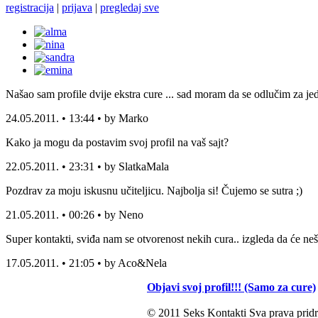
registracija
|
prijava
|
pregledaj sve
Našao sam profile dvije ekstra cure ... sad moram da se odlučim za jed
24.05.2011. • 13:44 • by Marko
Kako ja mogu da postavim svoj profil na vaš sajt?
22.05.2011. • 23:31 • by SlatkaMala
Pozdrav za moju iskusnu učiteljicu. Najbolja si! Čujemo se sutra ;)
21.05.2011. • 00:26 • by Neno
Super kontakti, sviđa nam se otvorenost nekih cura.. izgleda da će neš
17.05.2011. • 21:05 • by Aco&Nela
Objavi svoj profil!!! (Samo za cure)
© 2011 Seks Kontakti Sva prava pridr