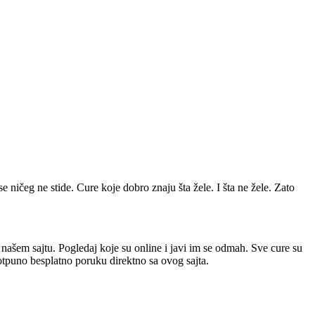
se ničeg ne stide. Cure koje dobro znaju šta žele. I šta ne žele. Zato
a našem sajtu. Pogledaj koje su online i javi im se odmah. Sve cure su
potpuno besplatno poruku direktno sa ovog sajta.