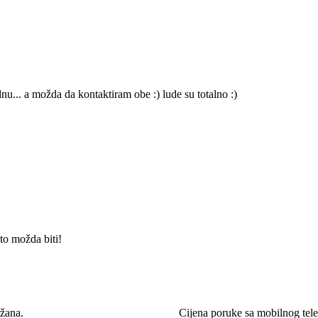
nu... a možda da kontaktiram obe :) lude su totalno :)
to možda biti!
žana.
Cijena poruke sa mobilnog te