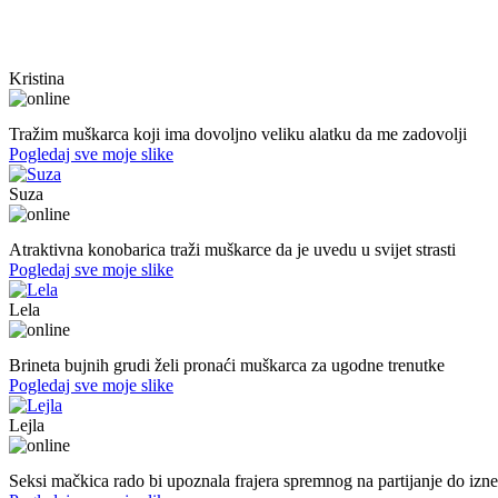
Kristina
40. god.,sobarica, Neum
Tražim muškarca koji ima dovoljno veliku alatku da me zadovolji
Pogledaj sve moje slike
Suza
30. god.,konobarica, Banjaluka
Atraktivna konobarica traži muškarce da je uvedu u svijet strasti
Pogledaj sve moje slike
Lela
51. god.,Preduzetnica, Sarajevo
Brineta bujnih grudi želi pronaći muškarca za ugodne trenutke
Pogledaj sve moje slike
Lejla
20. god.,studentica, Sarajavo
Seksi mačkica rado bi upoznala frajera spremnog na partijanje do izn