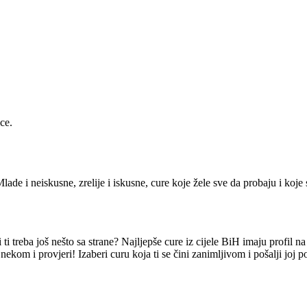
ce.
lade i neiskusne, zrelije i iskusne, cure koje žele sve da probaju i koje 
i treba još nešto sa strane? Najljepše cure iz cijele BiH imaju profil n
nekom i provjeri! Izaberi curu koja ti se čini zanimljivom i pošalji joj 