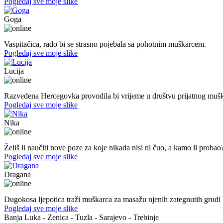
Pogledaj sve moje slike
Goga
37. god.,vaspitačica, Prijedor
Vaspitačica, rado bi se strasno pojebala sa pohotnim muškarcem.
Pogledaj sve moje slike
Lucija
39. god.,nastavnica, Mostar
Razvedena Hercegovka provodila bi vrijeme u društvu prijatnog muš
Pogledaj sve moje slike
Nika
44. god.,med sestra, Mostar
Želiš li naučiti nove poze za koje nikada nisi ni čuo, a kamo li probao
Pogledaj sve moje slike
Dragana
27. god.,plesačica, Doboj
Dugokosa ljepotica traži muškarca za masažu njenih zategnutih grudi
Pogledaj sve moje slike
Banja Luka - Zenica - Tuzla - Sarajevo - Trebinje