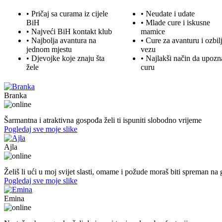
• Pričaj sa curama iz cijele
• Neudate i udate
BiH
•
Mlade
cure i iskusne
• Najveći BiH kontakt klub
mamice
• Najbolja
avantura
na
• Cure za avanturu i ozbil
jednom mjestu
vezu
• Djevojke koje znaju šta
• Najlakši način da upozn
žele
curu
Branka
54. god.,frizerka, Mostar
Šarmantna i atraktivna gospođa želi ti ispuniti slobodno vrijeme
Pogledaj sve moje slike
Ajla
43. god.,sekretarica, Tuzla
Želiš li ući u moj svijet slasti, omame i požude moraš biti spreman na g
Pogledaj sve moje slike
Emina
22. god.,Studentica, Konjic