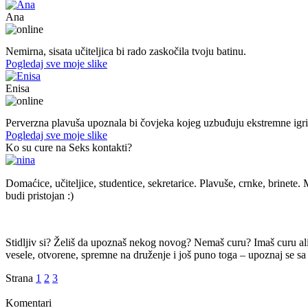
Ana
47. god.,učiteljica, Konjic
Nemirna, sisata učiteljica bi rado zaskočila tvoju batinu.
Pogledaj sve moje slike
Enisa
50. god.,konobarica, Cazin
Perverzna plavuša upoznala bi čovjeka kojeg uzbuđuju ekstremne igri
Pogledaj sve moje slike
Ko su cure na Seks kontakti?
Domaćice, učiteljice, studentice, sekretarice. Plavuše, crnke, brinete. M
budi pristojan :)
Stidljiv si? Želiš da upoznaš nekog novog? Nemaš curu? Imaš curu ali t
vesele, otvorene, spremne na druženje i još puno toga – upoznaj se sa 
Strana
1
2
3
Komentari