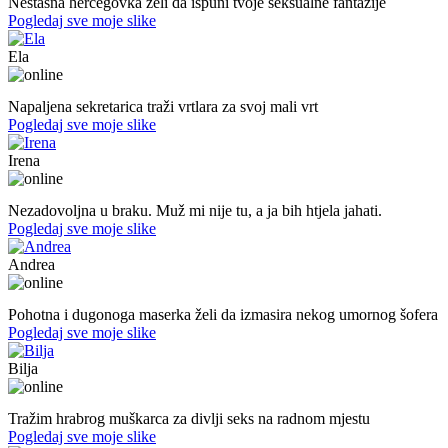
Nestašna hercegovka želi da ispuni tvoje seksualne fantazije
Pogledaj sve moje slike
Ela
31. god.,sekretarica, Bihać
Napaljena sekretarica traži vrtlara za svoj mali vrt
Pogledaj sve moje slike
Irena
45. god.,Domaćica, Banjaluka
Nezadovoljna u braku. Muž mi nije tu, a ja bih htjela jahati.
Pogledaj sve moje slike
Andrea
39. god.,maserka, Livno
Pohotna i dugonoga maserka želi da izmasira nekog umornog šofera
Pogledaj sve moje slike
Bilja
50. god.,med sestra, Bijeljina
Tražim hrabrog muškarca za divlji seks na radnom mjestu
Pogledaj sve moje slike