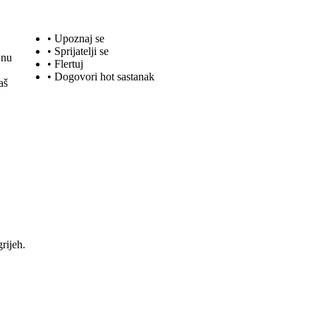
• Upoznaj se
• Sprijatelji se
jnu
•
Flertuj
• Dogovori hot sastanak
aš
rijeh.