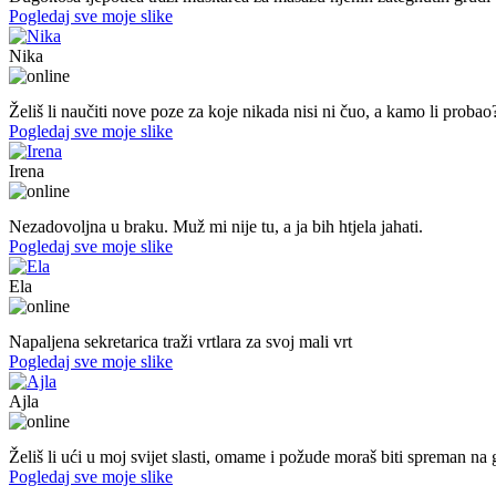
Pogledaj sve moje slike
Nika
44. god.,med sestra, Mostar
Želiš li naučiti nove poze za koje nikada nisi ni čuo, a kamo li probao
Pogledaj sve moje slike
Irena
45. god.,Domaćica, Banjaluka
Nezadovoljna u braku. Muž mi nije tu, a ja bih htjela jahati.
Pogledaj sve moje slike
Ela
31. god.,sekretarica, Bihać
Napaljena sekretarica traži vrtlara za svoj mali vrt
Pogledaj sve moje slike
Ajla
43. god.,sekretarica, Tuzla
Želiš li ući u moj svijet slasti, omame i požude moraš biti spreman na g
Pogledaj sve moje slike