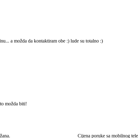
nu... a možda da kontaktiram obe :) lude su totalno :)
to možda biti!
žana.
Cijena poruke sa mobilnog te