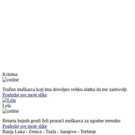
Kristina
40. god.,sobarica, Neum
Tražim muškarca koji ima dovoljno veliku alatku da me zadovolji
Pogledaj sve moje slike
Lela
51. god.,Preduzetnica, Sarajevo
Brineta bujnih grudi želi pronaći muškarca za ugodne trenutke
Pogledaj sve moje slike
Banja Luka - Zenica - Tuzla - Sarajevo - Trebinje