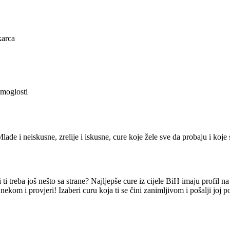
karca
emoglosti
lade i neiskusne, zrelije i iskusne, cure koje žele sve da probaju i koje 
i treba još nešto sa strane? Najljepše cure iz cijele BiH imaju profil n
nekom i provjeri! Izaberi curu koja ti se čini zanimljivom i pošalji joj 