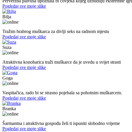
Perverzna plavuša upoznala bi čovjeka kojeg uzbuđuju ekstremne igri
Pogledaj sve moje slike
Bilja
50. god.,med sestra, Bijeljina
Tražim hrabrog muškarca za divlji seks na radnom mjestu
Pogledaj sve moje slike
Suza
30. god.,konobarica, Banjaluka
Atraktivna konobarica traži muškarce da je uvedu u svijet strasti
Pogledaj sve moje slike
Goga
37. god.,vaspitačica, Prijedor
Vaspitačica, rado bi se strasno pojebala sa pohotnim muškarcem.
Pogledaj sve moje slike
Branka
54. god.,frizerka, Mostar
Šarmantna i atraktivna gospođa želi ti ispuniti slobodno vrijeme
Pogledaj sve moje slike