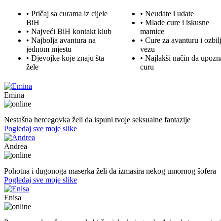
• Pričaj sa curama iz cijele
• Neudate i udate
BiH
•
Mlade
cure i iskusne
• Najveći BiH kontakt klub
mamice
• Najbolja
avantura
na
• Cure za avanturu i ozbil
jednom mjestu
vezu
• Djevojke koje znaju šta
• Najlakši način da upozn
žele
curu
Emina
22. god.,Studentica, Konjic
Nestašna hercegovka želi da ispuni tvoje seksualne fantazije
Pogledaj sve moje slike
Andrea
39. god.,maserka, Livno
Pohotna i dugonoga maserka želi da izmasira nekog umornog šofera
Pogledaj sve moje slike
Enisa
50. god.,konobarica, Cazin