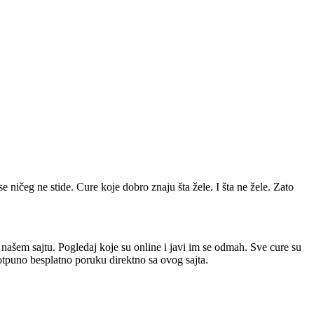
se ničeg ne stide. Cure koje dobro znaju šta žele. I šta ne žele. Zato
a našem sajtu. Pogledaj koje su online i javi im se odmah. Sve cure su
potpuno besplatno poruku direktno sa ovog sajta.