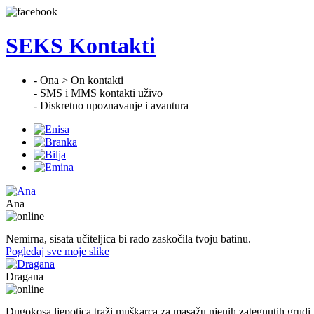
SEKS Kontakti
- Ona > On kontakti
- SMS i MMS kontakti uživo
- Diskretno upoznavanje i avantura
Ana
47. god.,učiteljica, Konjic
Nemirna, sisata učiteljica bi rado zaskočila tvoju batinu.
Pogledaj sve moje slike
Dragana
27. god.,plesačica, Doboj
Dugokosa ljepotica traži muškarca za masažu njenih zategnutih grudi