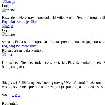
Lucija
39. god.,nastavnica, Mostar
Razvedena Hercegovka provodila bi vrijeme u društvu prijatnog muš
Pogledaj sve moje slike
Lejla
20. god.,studentica, Sarajavo
Seksi mačkica rado bi upoznala frajera spremnog na partijanje do izn
Pogledaj sve moje slike
Ko su cure na Seks kontakti?
Domaćice, učiteljice, studentice, sekretarice. Plavuše, crnke, brinete. M
budi pristojan :)
Stidljiv si? Želiš da upoznaš nekog novog? Nemaš curu? Imaš curu ali t
vesele, otvorene, spremne na druženje i još puno toga – upoznaj se sa 
Strana
1
2
3
Komentari