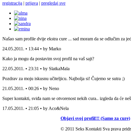
registracija
|
prijava
|
pregledaj sve
Našao sam profile dvije ekstra cure ... sad moram da se odlučim za jed
24.05.2011. • 13:44 • by Marko
Kako ja mogu da postavim svoj profil na vaš sajt?
22.05.2011. • 23:31 • by SlatkaMala
Pozdrav za moju iskusnu učiteljicu. Najbolja si! Čujemo se sutra ;)
21.05.2011. • 00:26 • by Neno
Super kontakti, sviđa nam se otvorenost nekih cura.. izgleda da će neš
17.05.2011. • 21:05 • by Aco&Nela
Objavi svoj profil!!! (Samo za cure)
© 2011 Seks Kontakti Sva prava pridr