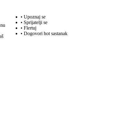
• Upoznaj se
• Sprijatelji se
jnu
•
Flertuj
• Dogovori hot sastanak
aš