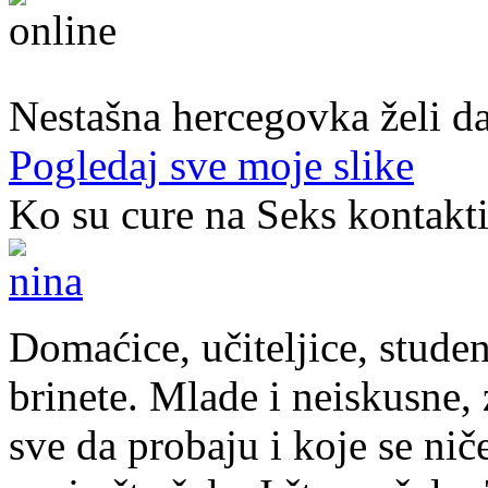
22. god.,Studentica, Konjic
Nestašna hercegovka želi da
Pogledaj sve moje slike
Ko su cure na Seks kontakt
Domaćice, učiteljice, studen
brinete. Mlade i neiskusne, z
sve da probaju i koje se nič