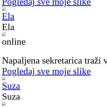
Pogledaj sve moje slike
Ela
31. god.,sekretarica, Bihać
Napaljena sekretarica traži v
Pogledaj sve moje slike
Suza