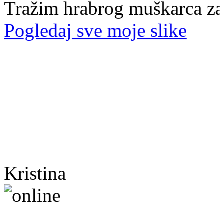
Tražim hrabrog muškarca za
Pogledaj sve moje slike
Kristina
40. god.,sobarica, Neum