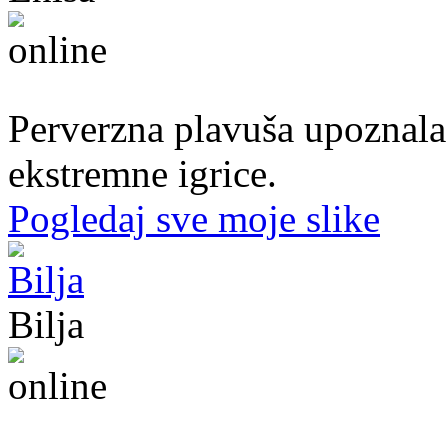
50. god.,konobarica, Cazin
Perverzna plavuša upoznala
ekstremne igrice.
Pogledaj sve moje slike
Bilja
50. god.,med sestra, Bijeljina