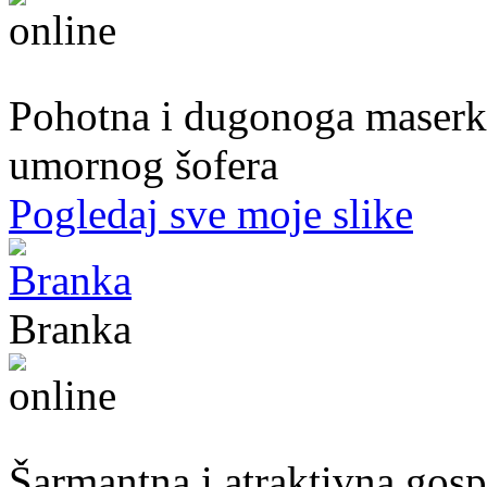
39. god.,maserka, Livno
Pohotna i dugonoga maserka
umornog šofera
Pogledaj sve moje slike
Branka
54. god.,frizerka, Mostar
Šarmantna i atraktivna gospo