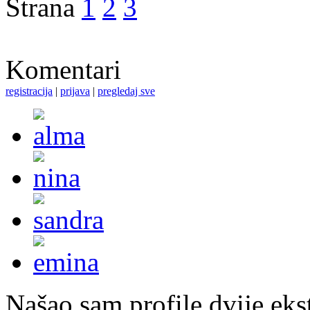
Strana
1
2
3
Komentari
registracija
|
prijava
|
pregledaj sve
Našao sam profile dvije ekst