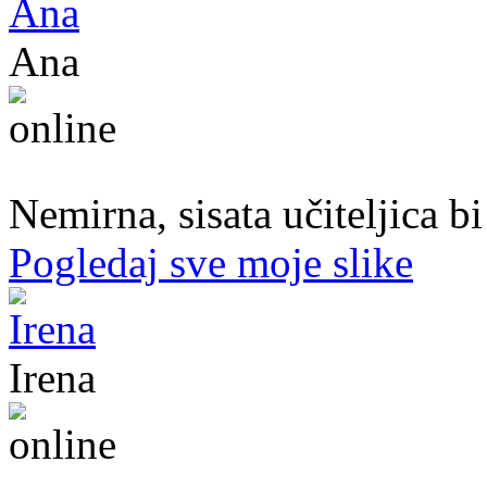
Ana
47. god.,učiteljica, Konjic
Nemirna, sisata učiteljica b
Pogledaj sve moje slike
Irena
45. god.,Domaćica, Banjaluka