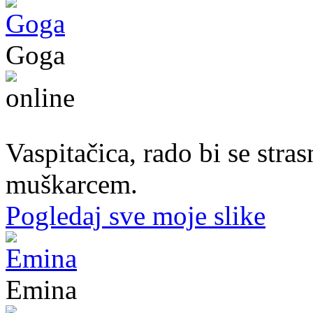
Goga
37. god.,vaspitačica, Prijedor
Vaspitačica, rado bi se str
muškarcem.
Pogledaj sve moje slike
Emina