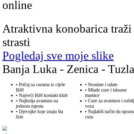
30. god.,konobarica, Banjaluka
Atraktivna konobarica traži
strasti
Pogledaj sve moje slike
Banja Luka - Zenica - Tuzla
• Pričaj sa curama iz cijele
• Neudate i udate
BiH
•
Mlade
cure i iskusne
• Najveći BiH kontakt klub
mamice
• Najbolja
avantura
na
• Cure za avanturu i ozbil
jednom mjestu
vezu
• Djevojke koje znaju šta
• Najlakši način da upozn
žele
curu