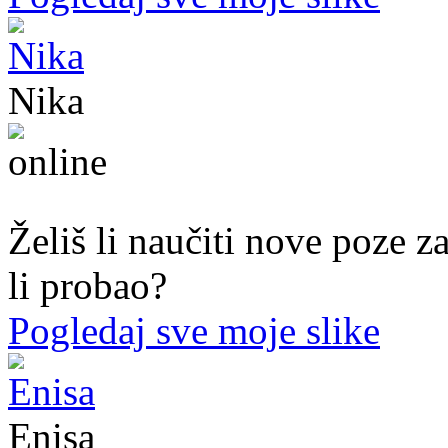
Nika
44. god.,med sestra, Mostar
Želiš li naučiti nove poze z
li probao?
Pogledaj sve moje slike
Enisa