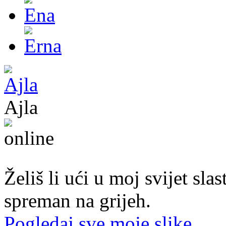
Ajla
43. god.,sekretarica, Tuzla
Želiš li ući u moj svijet sl
spreman na grijeh.
Pogledaj sve moje slike