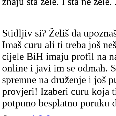
znaju šta žele. I šta ne žele.
Stidljiv si? Želiš da upoz
Imaš curu ali ti treba još ne
cijele BiH imaju profil na n
online i javi im se odmah. S
spremne na druženje i još p
provjeri! Izaberi curu koja t
potpuno besplatno poruku di