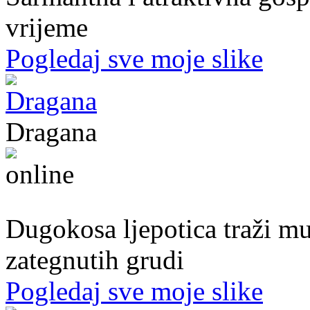
vrijeme
Pogledaj sve moje slike
Dragana
27. god.,plesačica, Doboj
Dugokosa ljepotica traži m
zategnutih grudi
Pogledaj sve moje slike