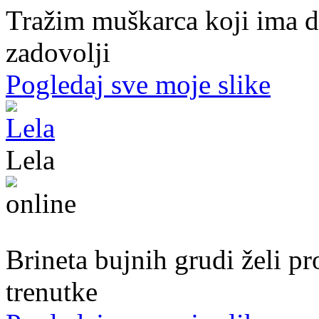
Tražim muškarca koji ima d
zadovolji
Pogledaj sve moje slike
Lela
51. god.,Preduzetnica, Sarajevo
Brineta bujnih grudi želi p
trenutke