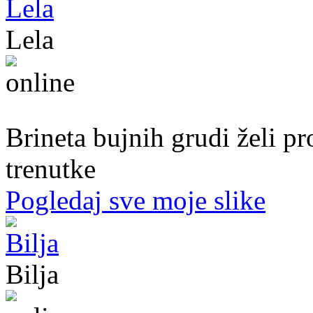
Lela
51. god.,Preduzetnica, Sarajevo
Brineta bujnih grudi želi p
trenutke
Pogledaj sve moje slike
Bilja