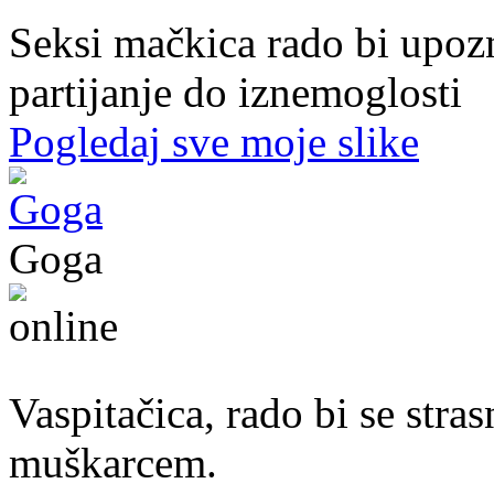
Seksi mačkica rado bi upoz
partijanje do iznemoglosti
Pogledaj sve moje slike
Goga
37. god.,vaspitačica, Prijedor
Vaspitačica, rado bi se str
muškarcem.