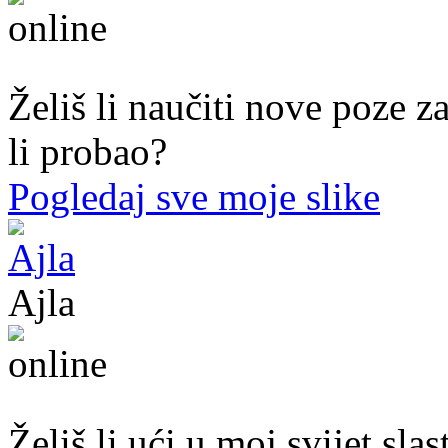
44. god.,med sestra, Mostar
Želiš li naučiti nove poze z
li probao?
Pogledaj sve moje slike
Ajla
43. god.,sekretarica, Tuzla
Želiš li ući u moj svijet sl