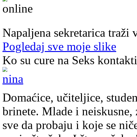
31. god.,sekretarica, Bihać
Napaljena sekretarica traži v
Pogledaj sve moje slike
Ko su cure na Seks kontakt
Domaćice, učiteljice, studen
brinete. Mlade i neiskusne, z
sve da probaju i koje se nič