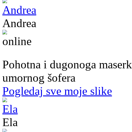
Andrea
39. god.,maserka, Livno
Pohotna i dugonoga maserka
umornog šofera
Pogledaj sve moje slike
Ela