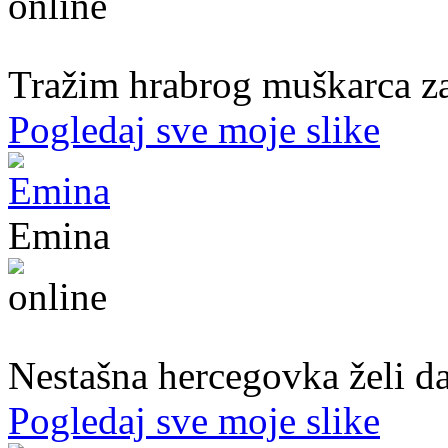
50. god.,med sestra, Bijeljina
Tražim hrabrog muškarca za
Pogledaj sve moje slike
Emina
22. god.,Studentica, Konjic
Nestašna hercegovka želi da
Pogledaj sve moje slike