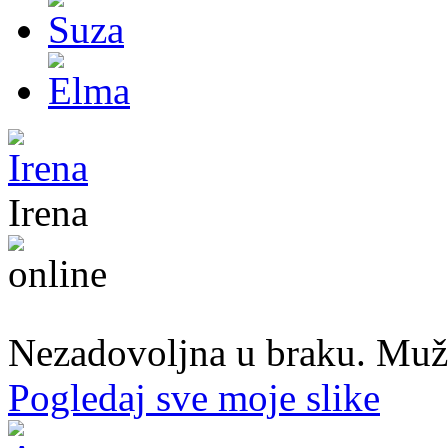
Irena
45. god.,Domaćica, Banjaluka
Nezadovoljna u braku. Muž mi
Pogledaj sve moje slike