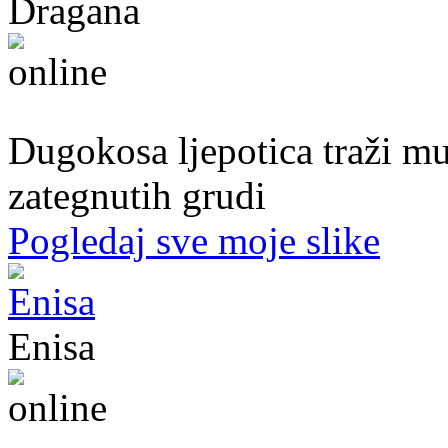
Dragana
27. god.,plesačica, Doboj
Dugokosa ljepotica traži m
zategnutih grudi
Pogledaj sve moje slike
Enisa
50. god.,konobarica, Cazin