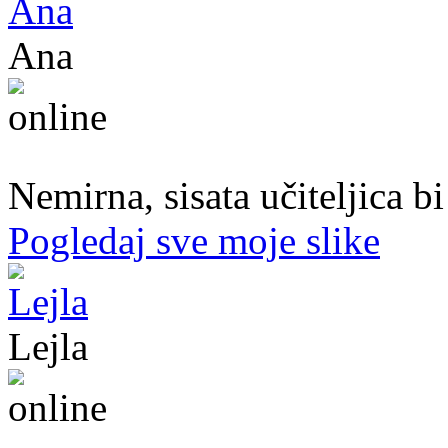
Ana
47. god.,učiteljica, Konjic
Nemirna, sisata učiteljica b
Pogledaj sve moje slike
Lejla
20. god.,studentica, Sarajavo