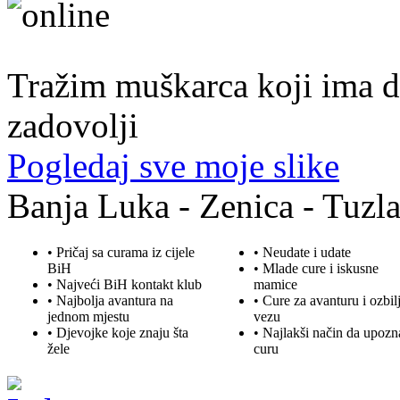
40. god.,sobarica, Neum
Tražim muškarca koji ima d
zadovolji
Pogledaj sve moje slike
Banja Luka - Zenica - Tuzla
• Pričaj sa curama iz cijele
• Neudate i udate
BiH
•
Mlade
cure i iskusne
• Najveći BiH kontakt klub
mamice
• Najbolja
avantura
na
• Cure za avanturu i ozbil
jednom mjestu
vezu
• Djevojke koje znaju šta
• Najlakši način da upozn
žele
curu