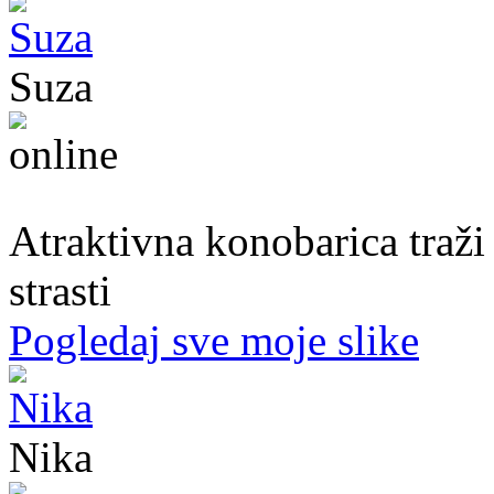
Suza
30. god.,konobarica, Banjaluka
Atraktivna konobarica traži
strasti
Pogledaj sve moje slike
Nika