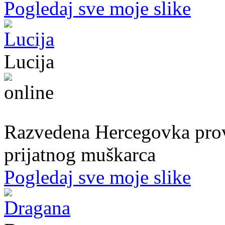
Pogledaj sve moje slike
Lucija
39. god.,nastavnica, Mostar
Razvedena Hercegovka provo
prijatnog muškarca
Pogledaj sve moje slike