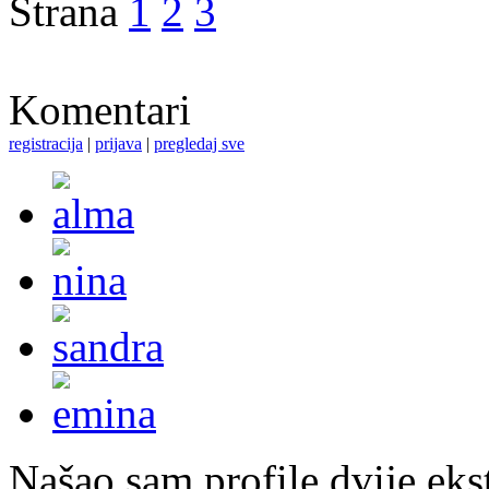
Strana
1
2
3
Komentari
registracija
|
prijava
|
pregledaj sve
Našao sam profile dvije ekst