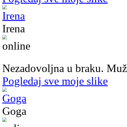
Irena
45. god.,Domaćica, Banjaluka
Nezadovoljna u braku. Muž mi
Pogledaj sve moje slike
Goga