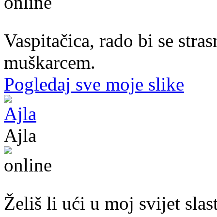
37. god.,vaspitačica, Prijedor
Vaspitačica, rado bi se str
muškarcem.
Pogledaj sve moje slike
Ajla
43. god.,sekretarica, Tuzla
Želiš li ući u moj svijet sl