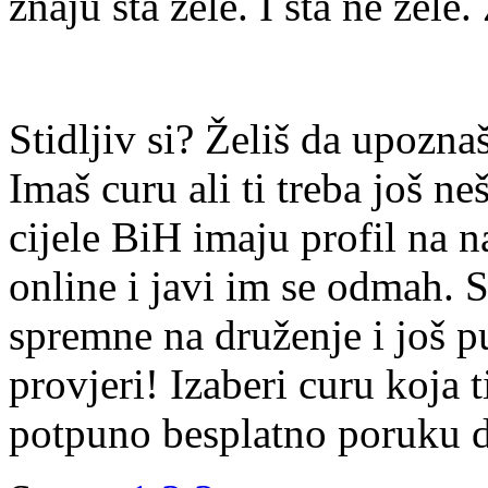
znaju šta žele. I šta ne žele.
Stidljiv si? Želiš da upoz
Imaš curu ali ti treba još ne
cijele BiH imaju profil na n
online i javi im se odmah. S
spremne na druženje i još p
provjeri! Izaberi curu koja t
potpuno besplatno poruku di