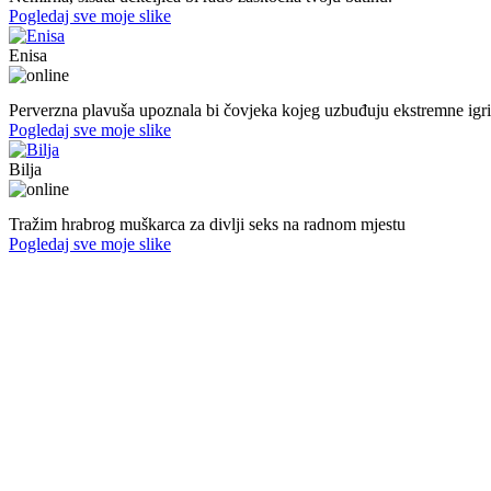
Pogledaj sve moje slike
Enisa
50. god.,konobarica, Cazin
Perverzna plavuša upoznala bi čovjeka kojeg uzbuđuju ekstremne igri
Pogledaj sve moje slike
Bilja
50. god.,med sestra, Bijeljina
Tražim hrabrog muškarca za divlji seks na radnom mjestu
Pogledaj sve moje slike