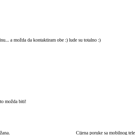
nu... a možda da kontaktiram obe :) lude su totalno :)
to možda biti!
žana.
Cijena poruke sa mobilnog te