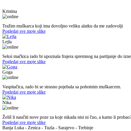
Kristina
40. god.,sobarica, Neum
Tražim muškarca koji ima dovoljno veliku alatku da me zadovolji
Pogledaj sve moje slike
Lejla
20. god.,studentica, Sarajavo
Seksi mačkica rado bi upoznala frajera spremnog na partijanje do izn
Pogledaj sve moje slike
Goga
37. god.,vaspitačica, Prijedor
Vaspitačica, rado bi se strasno pojebala sa pohotnim muškarcem.
Pogledaj sve moje slike
Nika
44. god.,med sestra, Mostar
Želiš li naučiti nove poze za koje nikada nisi ni čuo, a kamo li probao
Pogledaj sve moje slike
Banja Luka - Zenica - Tuzla - Sarajevo - Trebinje