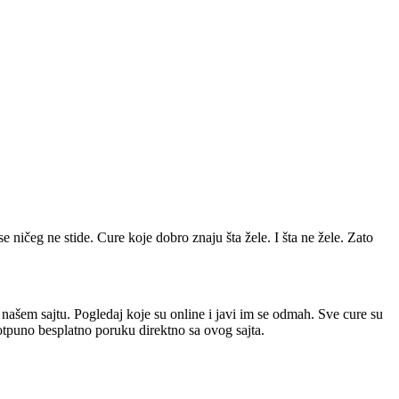
se ničeg ne stide. Cure koje dobro znaju šta žele. I šta ne žele. Zato
a našem sajtu. Pogledaj koje su online i javi im se odmah. Sve cure su
potpuno besplatno poruku direktno sa ovog sajta.