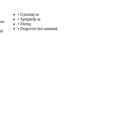
• Upoznaj se
• Sprijatelji se
jnu
•
Flertuj
• Dogovori hot sastanak
aš