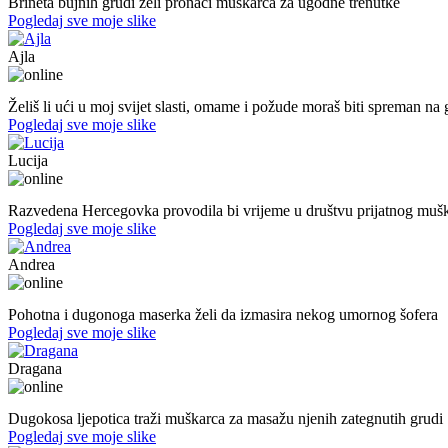
Brineta bujnih grudi želi pronaći muškarca za ugodne trenutke
Pogledaj sve moje slike
Ajla
43. god.,sekretarica, Tuzla
Želiš li ući u moj svijet slasti, omame i požude moraš biti spreman na g
Pogledaj sve moje slike
Lucija
39. god.,nastavnica, Mostar
Razvedena Hercegovka provodila bi vrijeme u društvu prijatnog muš
Pogledaj sve moje slike
Andrea
39. god.,maserka, Livno
Pohotna i dugonoga maserka želi da izmasira nekog umornog šofera
Pogledaj sve moje slike
Dragana
27. god.,plesačica, Doboj
Dugokosa ljepotica traži muškarca za masažu njenih zategnutih grudi
Pogledaj sve moje slike