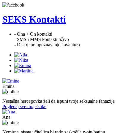
SEKS Kontakti
- Ona > On kontakti
- SMS i MMS kontakti uživo
- Diskretno upoznavanje i avantura
Emina
22. god.,Studentica, Konjic
Nestašna hercegovka želi da ispuni tvoje seksualne fantazije
Pogledaj sve moje slike
Ana
47. god.,učiteljica, Konjic
Nemirna, sisata učiteljica bi rado zaskočila tvoju batinu.