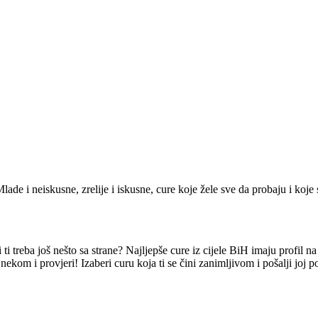
lade i neiskusne, zrelije i iskusne, cure koje žele sve da probaju i koje 
i treba još nešto sa strane? Najljepše cure iz cijele BiH imaju profil n
nekom i provjeri! Izaberi curu koja ti se čini zanimljivom i pošalji joj 