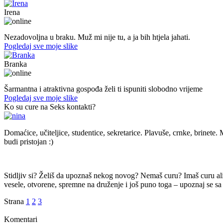
Irena
45. god.,Domaćica, Banjaluka
Nezadovoljna u braku. Muž mi nije tu, a ja bih htjela jahati.
Pogledaj sve moje slike
Branka
54. god.,frizerka, Mostar
Šarmantna i atraktivna gospođa želi ti ispuniti slobodno vrijeme
Pogledaj sve moje slike
Ko su cure na Seks kontakti?
Domaćice, učiteljice, studentice, sekretarice. Plavuše, crnke, brinete. M
budi pristojan :)
Stidljiv si? Želiš da upoznaš nekog novog? Nemaš curu? Imaš curu ali t
vesele, otvorene, spremne na druženje i još puno toga – upoznaj se sa 
Strana
1
2
3
Komentari