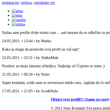
registracija
|
prijava
|
pregledaj sve
Našao sam profile dvije ekstra cure ... sad moram da se odlučim za jed
24.05.2011. • 13:44 • by Marko
Kako ja mogu da postavim svoj profil na vaš sajt?
22.05.2011. • 23:31 • by SlatkaMala
Pozdrav za moju iskusnu učiteljicu. Najbolja si! Čujemo se sutra ;)
21.05.2011. • 00:26 • by Neno
Super kontakti, sviđa nam se otvorenost nekih cura.. izgleda da će neš
17.05.2011. • 21:05 • by Aco&Nela
Objavi svoj profil!!! (Samo za cure)
© 2011 Seks Kontakti Sva prava pridr