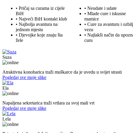
• Pričaj sa curama iz cijele
• Neudate i udate
BiH
•
Mlade
cure i iskusne
• Najveći BiH kontakt klub
mamice
• Najbolja
avantura
na
• Cure za avanturu i ozbil
jednom mjestu
vezu
• Djevojke koje znaju šta
• Najlakši način da upozn
žele
curu
Suza
30. god.,konobarica, Banjaluka
Atraktivna konobarica traži muškarce da je uvedu u svijet strasti
Pogledaj sve moje slike
Ela
31. god.,sekretarica, Bihać
Napaljena sekretarica traži vrtlara za svoj mali vrt
Pogledaj sve moje slike
Lela
51. god.,Preduzetnica, Sarajevo