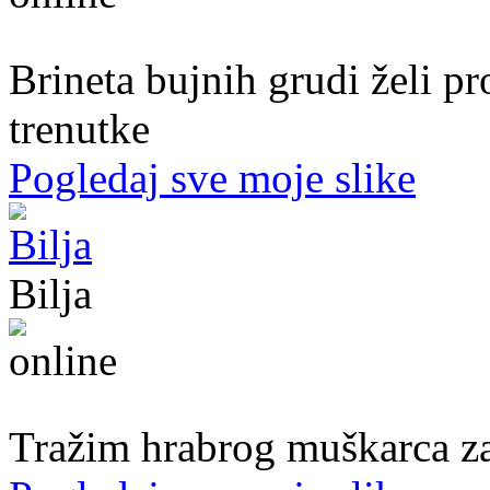
51. god.,Preduzetnica, Sarajevo
Brineta bujnih grudi želi p
trenutke
Pogledaj sve moje slike
Bilja
50. god.,med sestra, Bijeljina
Tražim hrabrog muškarca za