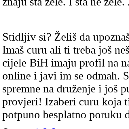
znaju šta žele. I šta ne žele.
Stidljiv si? Želiš da upoz
Imaš curu ali ti treba još ne
cijele BiH imaju profil na n
online i javi im se odmah. S
spremne na druženje i još p
provjeri! Izaberi curu koja t
potpuno besplatno poruku di