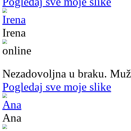
Pogledaj sve moje slike
Irena
45. god.,Domaćica, Banjaluka
Nezadovoljna u braku. Muž mi
Pogledaj sve moje slike
Ana