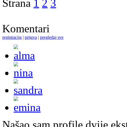
Strana
1
2
3
Komentari
registracija
|
prijava
|
pregledaj sve
Našao sam profile dvije ekst