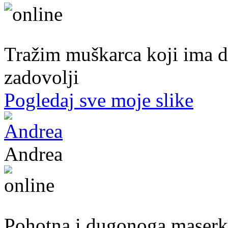
40. god.,sobarica, Neum
Tražim muškarca koji ima d
zadovolji
Pogledaj sve moje slike
Andrea
39. god.,maserka, Livno
Pohotna i dugonoga maserka