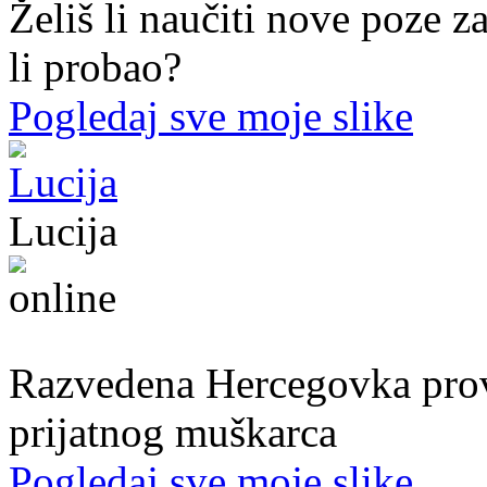
Želiš li naučiti nove poze z
li probao?
Pogledaj sve moje slike
Lucija
39. god.,nastavnica, Mostar
Razvedena Hercegovka provo
prijatnog muškarca
Pogledaj sve moje slike