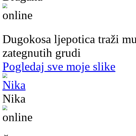
27. god.,plesačica, Doboj
Dugokosa ljepotica traži m
zategnutih grudi
Pogledaj sve moje slike
Nika
44. god.,med sestra, Mostar