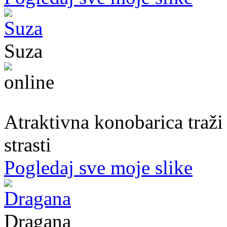
Suza
30. god.,konobarica, Banjaluka
Atraktivna konobarica traži
strasti
Pogledaj sve moje slike
Dragana