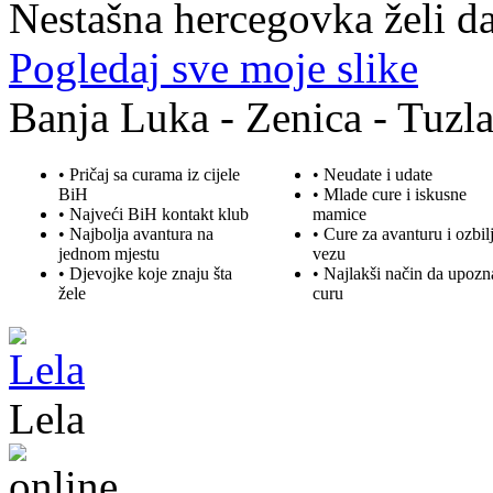
Nestašna hercegovka želi da
Pogledaj sve moje slike
Banja Luka - Zenica - Tuzla
• Pričaj sa curama iz cijele
• Neudate i udate
BiH
•
Mlade
cure i iskusne
• Najveći BiH kontakt klub
mamice
• Najbolja
avantura
na
• Cure za avanturu i ozbil
jednom mjestu
vezu
• Djevojke koje znaju šta
• Najlakši način da upozn
žele
curu
Lela