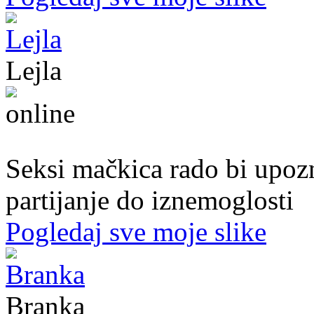
Lejla
20. god.,studentica, Sarajavo
Seksi mačkica rado bi upoz
partijanje do iznemoglosti
Pogledaj sve moje slike
Branka