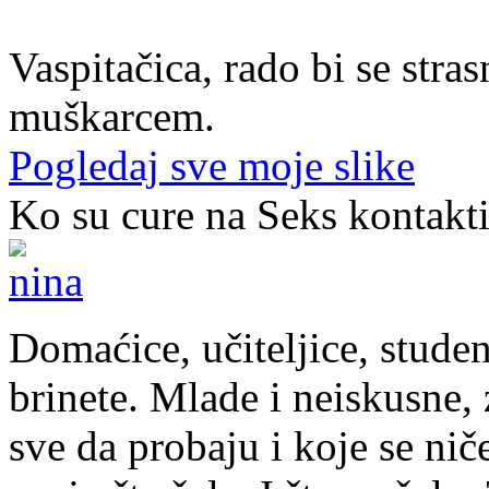
37. god.,vaspitačica, Prijedor
Vaspitačica, rado bi se str
muškarcem.
Pogledaj sve moje slike
Ko su cure na Seks kontakt
Domaćice, učiteljice, studen
brinete. Mlade i neiskusne, z
sve da probaju i koje se nič