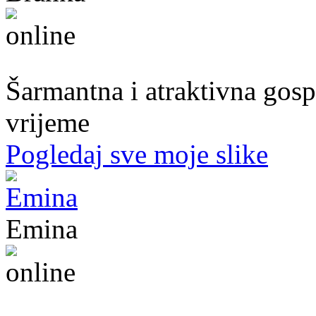
54. god.,frizerka, Mostar
Šarmantna i atraktivna gospo
vrijeme
Pogledaj sve moje slike
Emina
22. god.,Studentica, Konjic