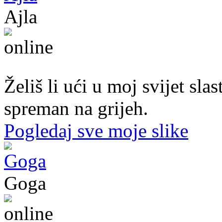
Ajla
43. god.,sekretarica, Tuzla
Želiš li ući u moj svijet sl
spreman na grijeh.
Pogledaj sve moje slike
Goga