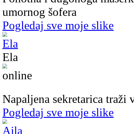
umornog šofera
Pogledaj sve moje slike
Ela
31. god.,sekretarica, Bihać
Napaljena sekretarica traži v
Pogledaj sve moje slike