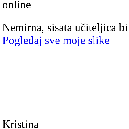
47. god.,učiteljica, Konjic
Nemirna, sisata učiteljica b
Pogledaj sve moje slike
Kristina