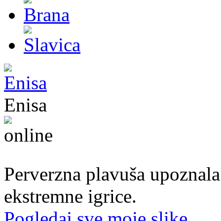
Enisa
50. god.,konobarica, Cazin
Perverzna plavuša upoznala
ekstremne igrice.
Pogledaj sve moje slike