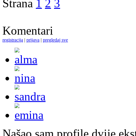
Strana
1
2
3
Komentari
registracija
|
prijava
|
pregledaj sve
Našao sam profile dvije ekst