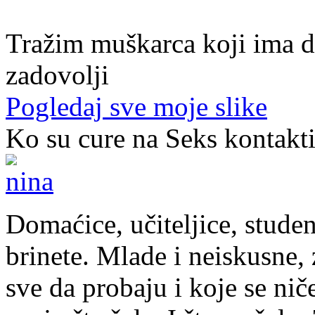
40. god.,sobarica, Neum
Tražim muškarca koji ima d
zadovolji
Pogledaj sve moje slike
Ko su cure na Seks kontakt
Domaćice, učiteljice, studen
brinete. Mlade i neiskusne, z
sve da probaju i koje se nič