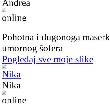
Andrea
39. god.,maserka, Livno
Pohotna i dugonoga maserka
umornog šofera
Pogledaj sve moje slike
Nika
44. god.,med sestra, Mostar