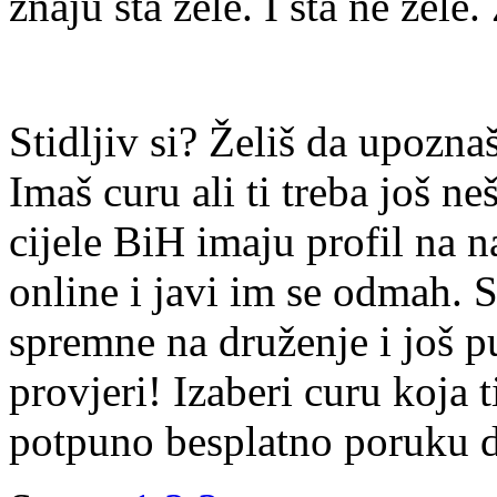
znaju šta žele. I šta ne žele.
Stidljiv si? Želiš da upoz
Imaš curu ali ti treba još ne
cijele BiH imaju profil na n
online i javi im se odmah. S
spremne na druženje i još p
provjeri! Izaberi curu koja t
potpuno besplatno poruku di