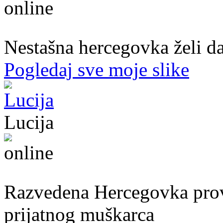
22. god.,Studentica, Konjic
Nestašna hercegovka želi da
Pogledaj sve moje slike
Lucija
39. god.,nastavnica, Mostar
Razvedena Hercegovka provo
prijatnog muškarca