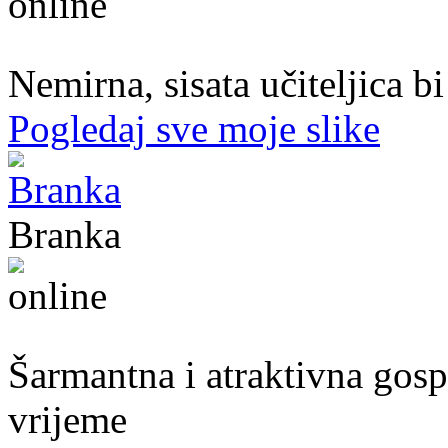
47. god.,učiteljica, Konjic
Nemirna, sisata učiteljica b
Pogledaj sve moje slike
Branka
54. god.,frizerka, Mostar
Šarmantna i atraktivna gospo
vrijeme