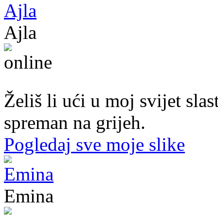
Ajla
43. god.,sekretarica, Tuzla
Želiš li ući u moj svijet sl
spreman na grijeh.
Pogledaj sve moje slike
Emina