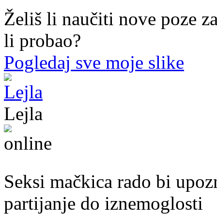
Želiš li naučiti nove poze z
li probao?
Pogledaj sve moje slike
Lejla
20. god.,studentica, Sarajavo
Seksi mačkica rado bi upoz
partijanje do iznemoglosti