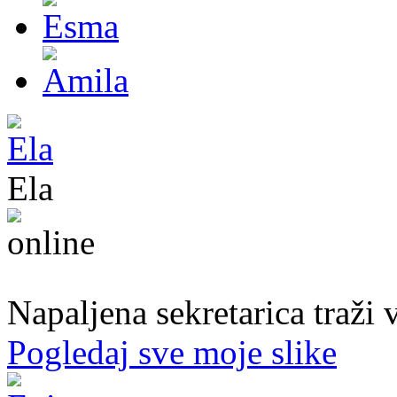
Ela
31. god.,sekretarica, Bihać
Napaljena sekretarica traži v
Pogledaj sve moje slike