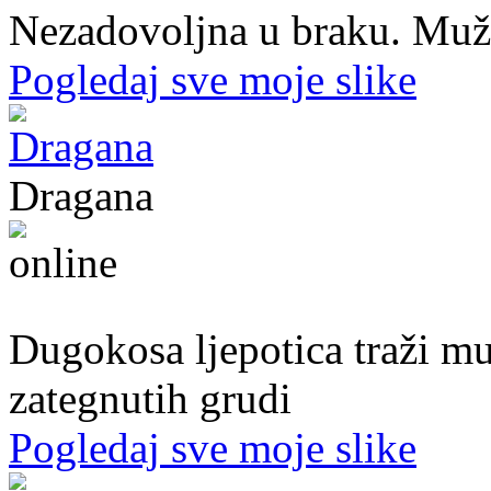
Nezadovoljna u braku. Muž mi
Pogledaj sve moje slike
Dragana
27. god.,plesačica, Doboj
Dugokosa ljepotica traži m
zategnutih grudi
Pogledaj sve moje slike