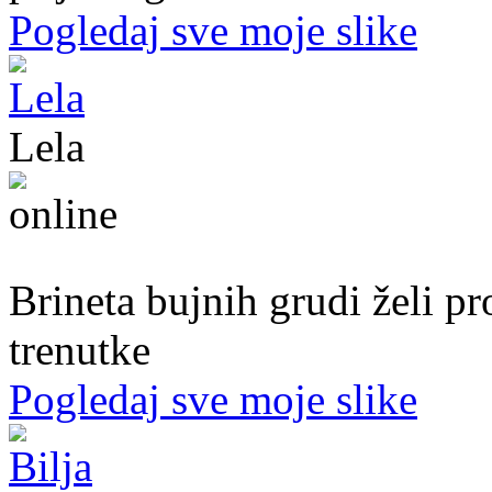
Pogledaj sve moje slike
Lela
51. god.,Preduzetnica, Sarajevo
Brineta bujnih grudi želi p
trenutke
Pogledaj sve moje slike