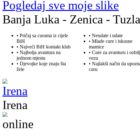
Pogledaj sve moje slike
Banja Luka - Zenica - Tuzla
• Pričaj sa curama iz cijele
• Neudate i udate
BiH
•
Mlade
cure i iskusne
• Najveći BiH kontakt klub
mamice
• Najbolja
avantura
na
• Cure za avanturu i ozbil
jednom mjestu
vezu
• Djevojke koje znaju šta
• Najlakši način da upozn
žele
curu
Irena
45. god.,Domaćica, Banjaluka