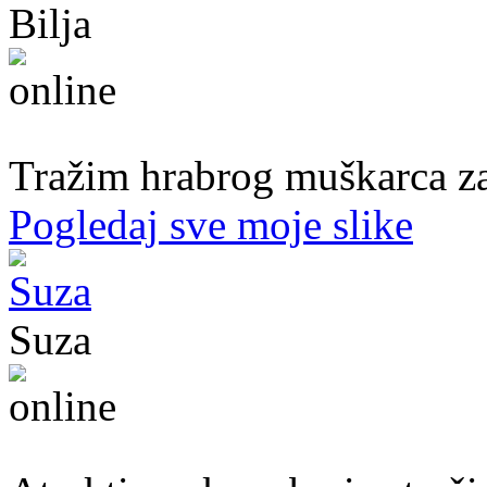
Bilja
50. god.,med sestra, Bijeljina
Tražim hrabrog muškarca za
Pogledaj sve moje slike
Suza
30. god.,konobarica, Banjaluka