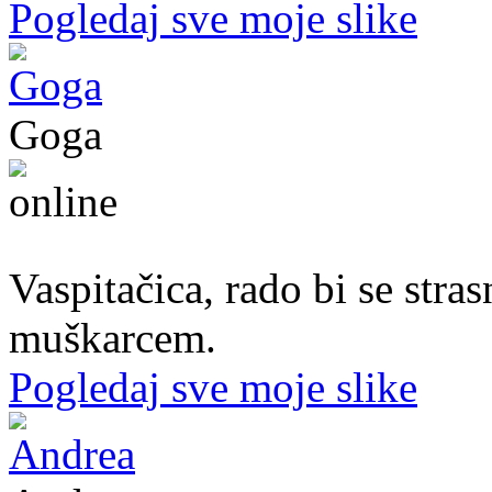
Pogledaj sve moje slike
Goga
37. god.,vaspitačica, Prijedor
Vaspitačica, rado bi se str
muškarcem.
Pogledaj sve moje slike