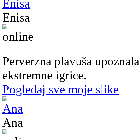
Enisa
50. god.,konobarica, Cazin
Perverzna plavuša upoznala
ekstremne igrice.
Pogledaj sve moje slike
Ana