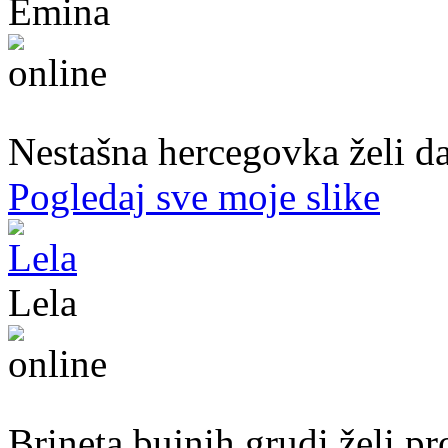
Emina
22. god.,Studentica, Konjic
Nestašna hercegovka želi da
Pogledaj sve moje slike
Lela
51. god.,Preduzetnica, Sarajevo
Brineta bujnih grudi želi p