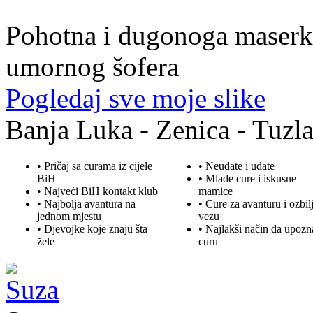
39. god.,maserka, Livno
Pohotna i dugonoga maserka
umornog šofera
Pogledaj sve moje slike
Banja Luka - Zenica - Tuzla
• Pričaj sa curama iz cijele
• Neudate i udate
BiH
•
Mlade
cure i iskusne
• Najveći BiH kontakt klub
mamice
• Najbolja
avantura
na
• Cure za avanturu i ozbil
jednom mjestu
vezu
• Djevojke koje znaju šta
• Najlakši način da upozn
žele
curu