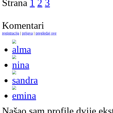
Strana
1
2
3
Komentari
registracija
|
prijava
|
pregledaj sve
Našao sam profile dvije ekst