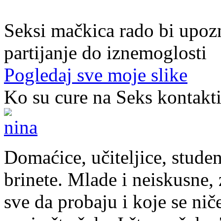
20. god.,studentica, Sarajavo
Seksi mačkica rado bi upoz
partijanje do iznemoglosti
Pogledaj sve moje slike
Ko su cure na Seks kontakt
Domaćice, učiteljice, studen
brinete. Mlade i neiskusne, z
sve da probaju i koje se nič