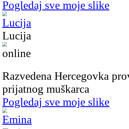
Pogledaj sve moje slike
Lucija
39. god.,nastavnica, Mostar
Razvedena Hercegovka provo
prijatnog muškarca
Pogledaj sve moje slike