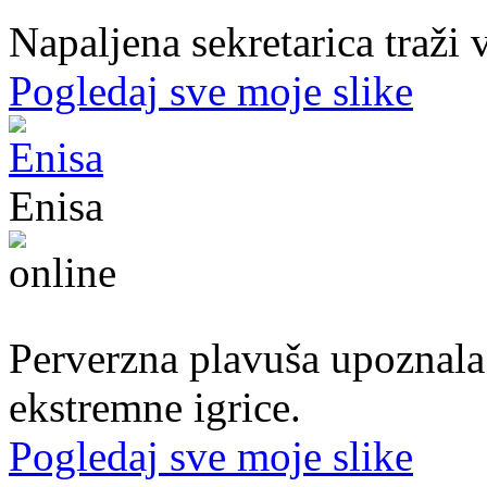
Napaljena sekretarica traži v
Pogledaj sve moje slike
Enisa
50. god.,konobarica, Cazin
Perverzna plavuša upoznala
ekstremne igrice.
Pogledaj sve moje slike