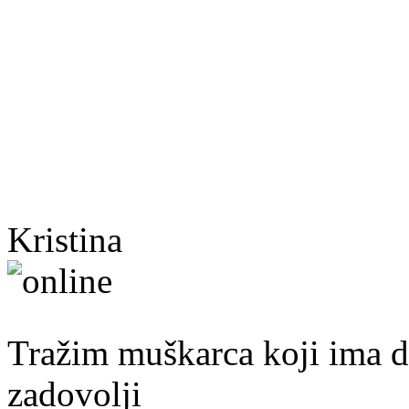
Kristina
40. god.,sobarica, Neum
Tražim muškarca koji ima d
zadovolji