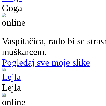
Goga
37. god.,vaspitačica, Prijedor
Vaspitačica, rado bi se str
muškarcem.
Pogledaj sve moje slike
Lejla