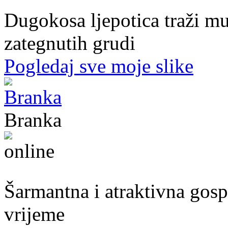
Dugokosa ljepotica traži m
zategnutih grudi
Pogledaj sve moje slike
Branka
54. god.,frizerka, Mostar
Šarmantna i atraktivna gospo
vrijeme