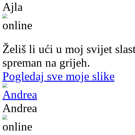
Ajla
43. god.,sekretarica, Tuzla
Želiš li ući u moj svijet sl
spreman na grijeh.
Pogledaj sve moje slike
Andrea