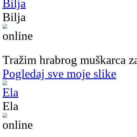
Bilja
50. god.,med sestra, Bijeljina
Tražim hrabrog muškarca za
Pogledaj sve moje slike
Ela
31. god.,sekretarica, Bihać