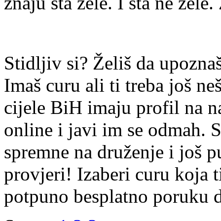
znaju šta žele. I šta ne žele.
Stidljiv si? Želiš da upoz
Imaš curu ali ti treba još ne
cijele BiH imaju profil na n
online i javi im se odmah. S
spremne na druženje i još p
provjeri! Izaberi curu koja t
potpuno besplatno poruku di