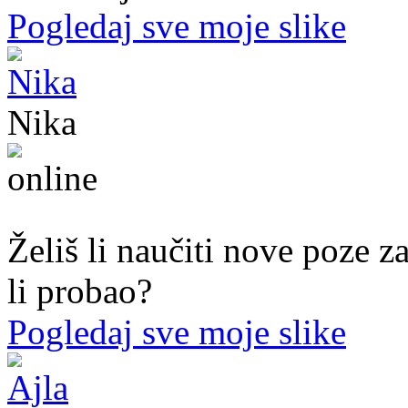
Pogledaj sve moje slike
Nika
44. god.,med sestra, Mostar
Želiš li naučiti nove poze z
li probao?
Pogledaj sve moje slike