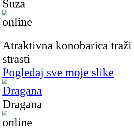
Suza
30. god.,konobarica, Banjaluka
Atraktivna konobarica traži
strasti
Pogledaj sve moje slike
Dragana
27. god.,plesačica, Doboj