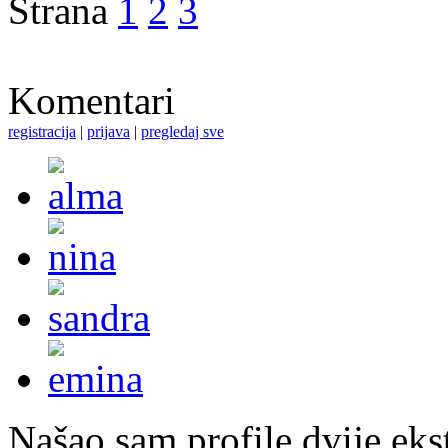
Strana
1
2
3
Komentari
registracija
|
prijava
|
pregledaj sve
Našao sam profile dvije ekst