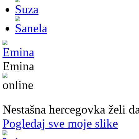
Emina
22. god.,Studentica, Konjic
Nestašna hercegovka želi da
Pogledaj sve moje slike