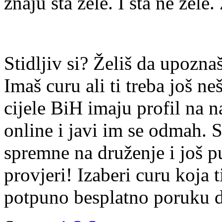
znaju šta žele. I šta ne žele.
Stidljiv si? Želiš da upoz
Imaš curu ali ti treba još ne
cijele BiH imaju profil na n
online i javi im se odmah. S
spremne na druženje i još p
provjeri! Izaberi curu koja t
potpuno besplatno poruku di