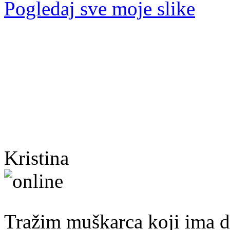
Pogledaj sve moje slike
Kristina
40. god.,sobarica, Neum
Tražim muškarca koji ima d