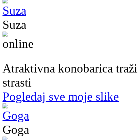
Suza
30. god.,konobarica, Banjaluka
Atraktivna konobarica traži
strasti
Pogledaj sve moje slike
Goga