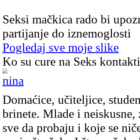
20. god.,studentica, Sarajavo
Seksi mačkica rado bi upoz
partijanje do iznemoglosti
Pogledaj sve moje slike
Ko su cure na Seks kontakt
Domaćice, učiteljice, studen
brinete. Mlade i neiskusne, z
sve da probaju i koje se nič