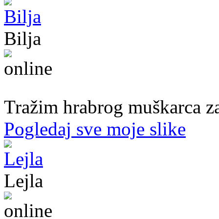
Bilja
50. god.,med sestra, Bijeljina
Tražim hrabrog muškarca za
Pogledaj sve moje slike
Lejla