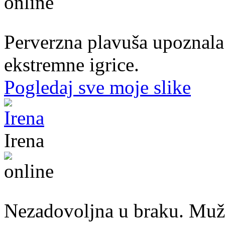
50. god.,konobarica, Cazin
Perverzna plavuša upoznala
ekstremne igrice.
Pogledaj sve moje slike
Irena
45. god.,Domaćica, Banjaluka
Nezadovoljna u braku. Muž mi