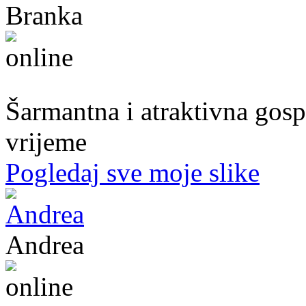
Branka
54. god.,frizerka, Mostar
Šarmantna i atraktivna gospo
vrijeme
Pogledaj sve moje slike
Andrea