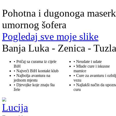
39. god.,maserka, Livno
Pohotna i dugonoga maserka
umornog šofera
Pogledaj sve moje slike
Banja Luka - Zenica - Tuzla
• Pričaj sa curama iz cijele
• Neudate i udate
BiH
•
Mlade
cure i iskusne
• Najveći BiH kontakt klub
mamice
• Najbolja
avantura
na
• Cure za avanturu i ozbil
jednom mjestu
vezu
• Djevojke koje znaju šta
• Najlakši način da upozn
žele
curu