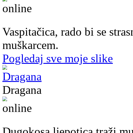
37. god.,vaspitačica, Prijedor
Vaspitačica, rado bi se str
muškarcem.
Pogledaj sve moje slike
Dragana
27. god.,plesačica, Doboj
Dugokosa ljepotica traži m