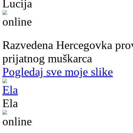
Lucija
39. god.,nastavnica, Mostar
Razvedena Hercegovka provo
prijatnog muškarca
Pogledaj sve moje slike
Ela
31. god.,sekretarica, Bihać