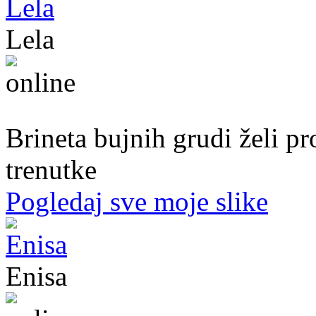
Lela
51. god.,Preduzetnica, Sarajevo
Brineta bujnih grudi želi p
trenutke
Pogledaj sve moje slike
Enisa