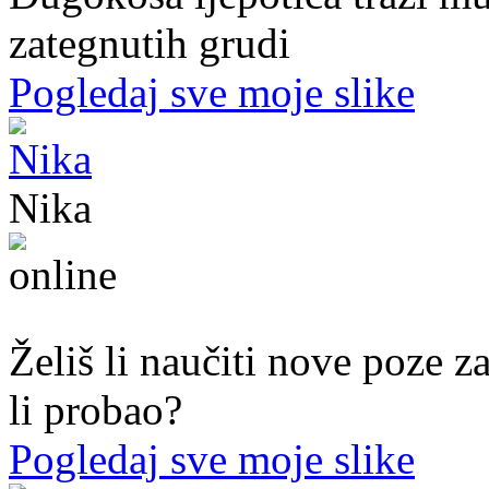
zategnutih grudi
Pogledaj sve moje slike
Nika
44. god.,med sestra, Mostar
Želiš li naučiti nove poze z
li probao?
Pogledaj sve moje slike