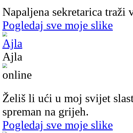
Napaljena sekretarica traži v
Pogledaj sve moje slike
Ajla
43. god.,sekretarica, Tuzla
Želiš li ući u moj svijet sl
spreman na grijeh.
Pogledaj sve moje slike