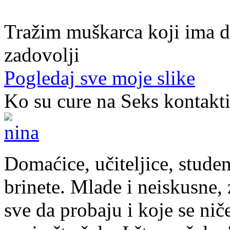
40. god.,sobarica, Neum
Tražim muškarca koji ima d
zadovolji
Pogledaj sve moje slike
Ko su cure na Seks kontakt
Domaćice, učiteljice, studen
brinete. Mlade i neiskusne, z
sve da probaju i koje se nič