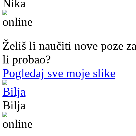
Nika
44. god.,med sestra, Mostar
Želiš li naučiti nove poze z
li probao?
Pogledaj sve moje slike
Bilja
50. god.,med sestra, Bijeljina