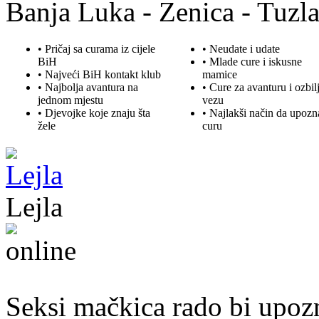
Banja Luka - Zenica - Tuzla
• Pričaj sa curama iz cijele
• Neudate i udate
BiH
•
Mlade
cure i iskusne
• Najveći BiH kontakt klub
mamice
• Najbolja
avantura
na
• Cure za avanturu i ozbil
jednom mjestu
vezu
• Djevojke koje znaju šta
• Najlakši način da upozn
žele
curu
Lejla
20. god.,studentica, Sarajavo
Seksi mačkica rado bi upoz