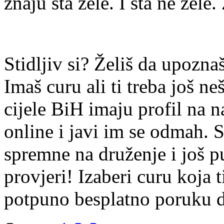
znaju šta žele. I šta ne žele.
Stidljiv si? Želiš da upoz
Imaš curu ali ti treba još ne
cijele BiH imaju profil na n
online i javi im se odmah. S
spremne na druženje i još p
provjeri! Izaberi curu koja t
potpuno besplatno poruku di