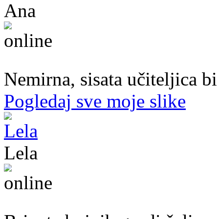
Ana
47. god.,učiteljica, Konjic
Nemirna, sisata učiteljica b
Pogledaj sve moje slike
Lela
51. god.,Preduzetnica, Sarajevo