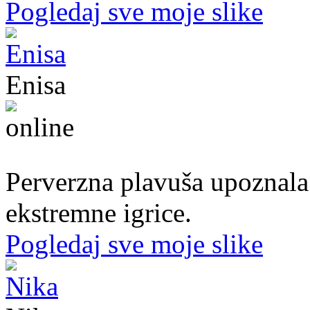
Pogledaj sve moje slike
Enisa
50. god.,konobarica, Cazin
Perverzna plavuša upoznala
ekstremne igrice.
Pogledaj sve moje slike