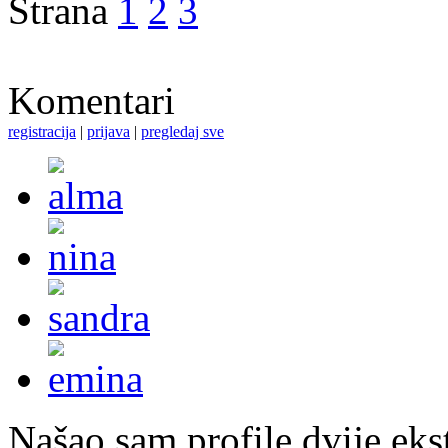
Strana
1
2
3
Komentari
registracija
|
prijava
|
pregledaj sve
Našao sam profile dvije ekst