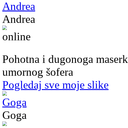
Andrea
39. god.,maserka, Livno
Pohotna i dugonoga maserka
umornog šofera
Pogledaj sve moje slike
Goga