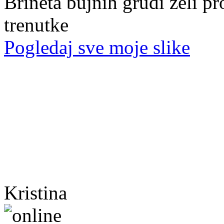
Brineta bujnih grudi želi p
trenutke
Pogledaj sve moje slike
Kristina