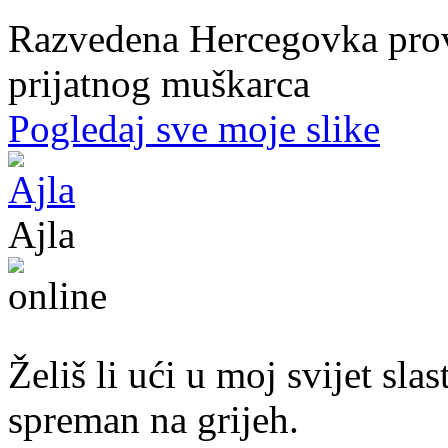
Razvedena Hercegovka provo
prijatnog muškarca
Pogledaj sve moje slike
Ajla
43. god.,sekretarica, Tuzla
Želiš li ući u moj svijet sl
spreman na grijeh.