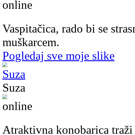
37. god.,vaspitačica, Prijedor
Vaspitačica, rado bi se str
muškarcem.
Pogledaj sve moje slike
Suza
30. god.,konobarica, Banjaluka
Atraktivna konobarica traži