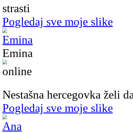
strasti
Pogledaj sve moje slike
Emina
22. god.,Studentica, Konjic
Nestašna hercegovka želi da
Pogledaj sve moje slike