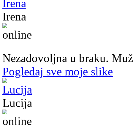
Irena
45. god.,Domaćica, Banjaluka
Nezadovoljna u braku. Muž mi
Pogledaj sve moje slike
Lucija
39. god.,nastavnica, Mostar