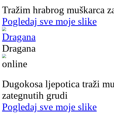
Tražim hrabrog muškarca za
Pogledaj sve moje slike
Dragana
27. god.,plesačica, Doboj
Dugokosa ljepotica traži m
zategnutih grudi
Pogledaj sve moje slike