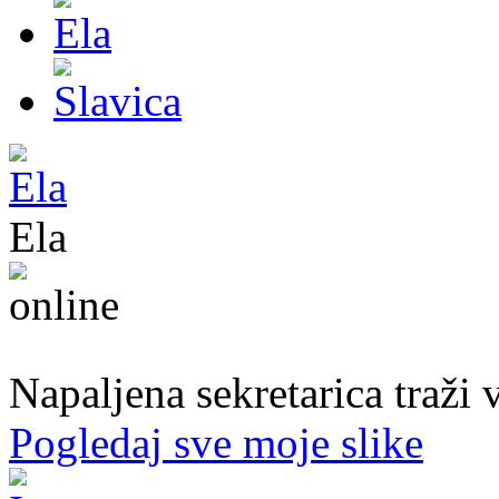
Ela
31. god.,sekretarica, Bihać
Napaljena sekretarica traži v
Pogledaj sve moje slike