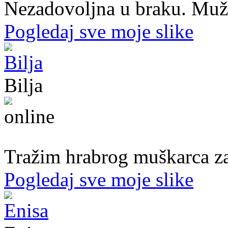
Nezadovoljna u braku. Muž mi
Pogledaj sve moje slike
Bilja
50. god.,med sestra, Bijeljina
Tražim hrabrog muškarca za
Pogledaj sve moje slike