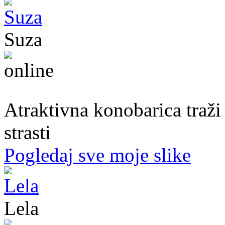
Suza
30. god.,konobarica, Banjaluka
Atraktivna konobarica traži
strasti
Pogledaj sve moje slike
Lela