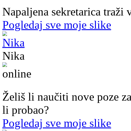
Napaljena sekretarica traži v
Pogledaj sve moje slike
Nika
44. god.,med sestra, Mostar
Želiš li naučiti nove poze z
li probao?
Pogledaj sve moje slike