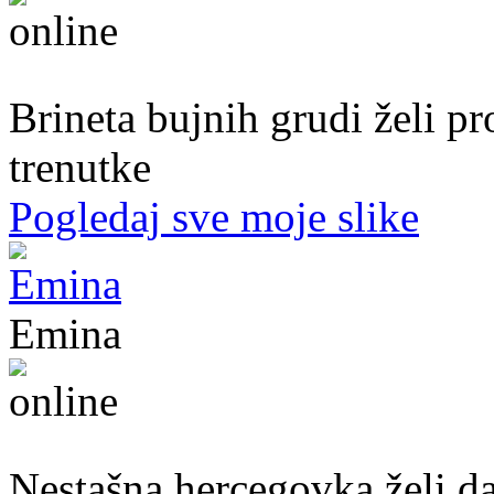
51. god.,Preduzetnica, Sarajevo
Brineta bujnih grudi želi p
trenutke
Pogledaj sve moje slike
Emina
22. god.,Studentica, Konjic
Nestašna hercegovka želi da