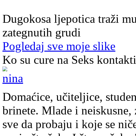
27. god.,plesačica, Doboj
Dugokosa ljepotica traži m
zategnutih grudi
Pogledaj sve moje slike
Ko su cure na Seks kontakt
Domaćice, učiteljice, studen
brinete. Mlade i neiskusne, z
sve da probaju i koje se nič