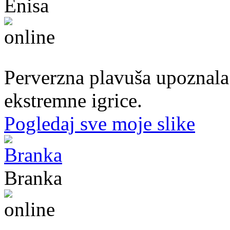
Enisa
50. god.,konobarica, Cazin
Perverzna plavuša upoznala
ekstremne igrice.
Pogledaj sve moje slike
Branka
54. god.,frizerka, Mostar