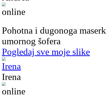
39. god.,maserka, Livno
Pohotna i dugonoga maserka
umornog šofera
Pogledaj sve moje slike
Irena
45. god.,Domaćica, Banjaluka