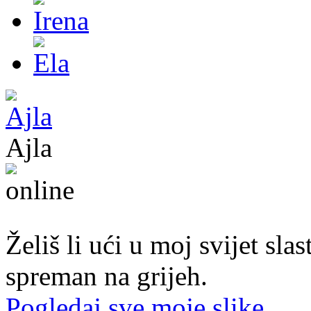
Ajla
43. god.,sekretarica, Tuzla
Želiš li ući u moj svijet sl
spreman na grijeh.
Pogledaj sve moje slike