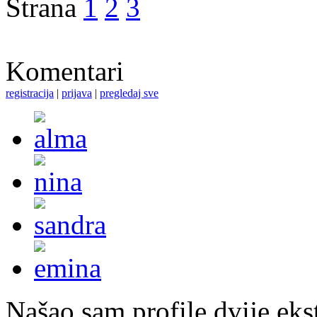
Strana
1
2
3
Komentari
registracija
|
prijava
|
pregledaj sve
Našao sam profile dvije ekst