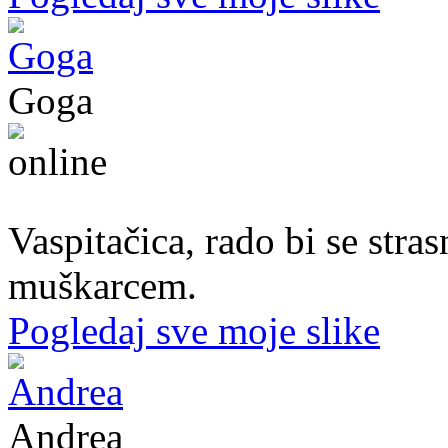
Goga
37. god.,vaspitačica, Prijedor
Vaspitačica, rado bi se str
muškarcem.
Pogledaj sve moje slike
Andrea