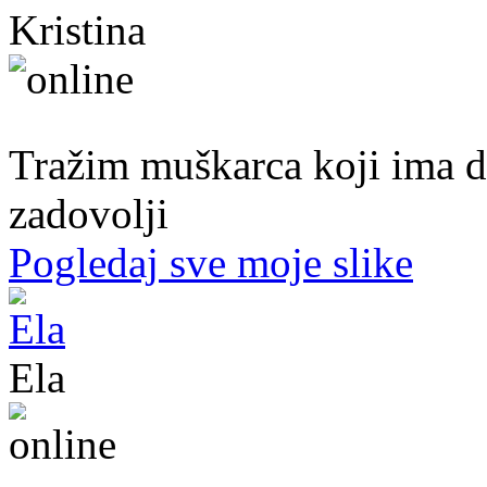
Kristina
40. god.,sobarica, Neum
Tražim muškarca koji ima d
zadovolji
Pogledaj sve moje slike
Ela
31. god.,sekretarica, Bihać