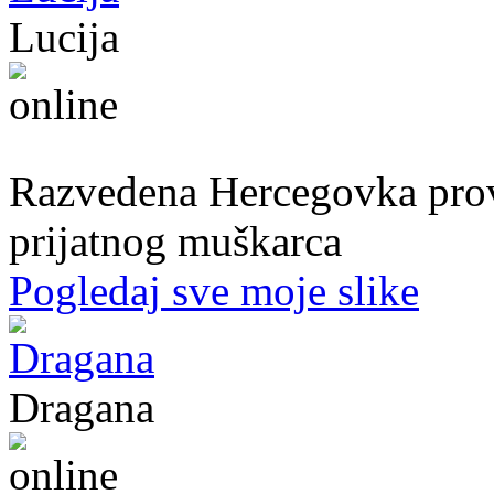
Lucija
39. god.,nastavnica, Mostar
Razvedena Hercegovka provo
prijatnog muškarca
Pogledaj sve moje slike
Dragana