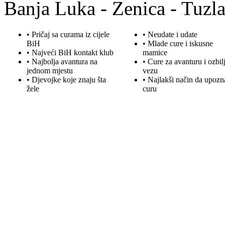
Banja Luka - Zenica - Tuzla
• Pričaj sa curama iz cijele
• Neudate i udate
BiH
•
Mlade
cure i iskusne
• Najveći BiH kontakt klub
mamice
• Najbolja
avantura
na
• Cure za avanturu i ozbil
jednom mjestu
vezu
• Djevojke koje znaju šta
• Najlakši način da upozn
žele
curu