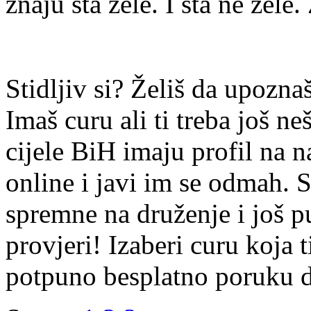
znaju šta žele. I šta ne žele.
Stidljiv si? Želiš da upoz
Imaš curu ali ti treba još ne
cijele BiH imaju profil na n
online i javi im se odmah. S
spremne na druženje i još p
provjeri! Izaberi curu koja t
potpuno besplatno poruku di