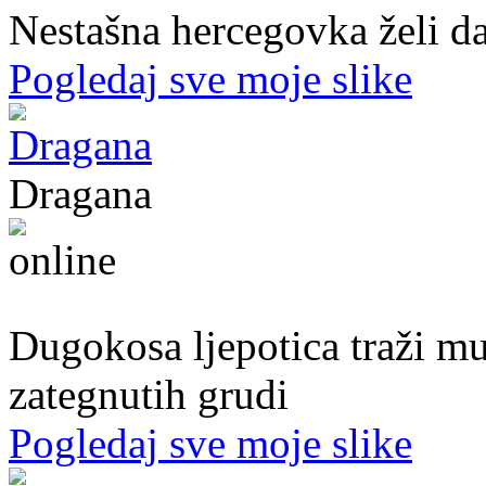
Nestašna hercegovka želi da
Pogledaj sve moje slike
Dragana
27. god.,plesačica, Doboj
Dugokosa ljepotica traži m
zategnutih grudi
Pogledaj sve moje slike