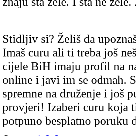
znaju šta žele. I šta ne žele.
Stidljiv si? Želiš da upoz
Imaš curu ali ti treba još ne
cijele BiH imaju profil na n
online i javi im se odmah. S
spremne na druženje i još p
provjeri! Izaberi curu koja t
potpuno besplatno poruku di