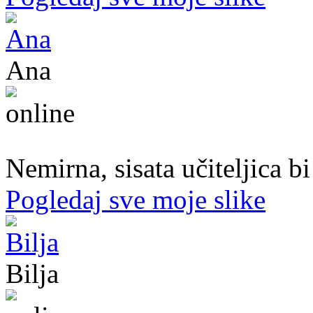
Ana
47. god.,učiteljica, Konjic
Nemirna, sisata učiteljica b
Pogledaj sve moje slike
Bilja