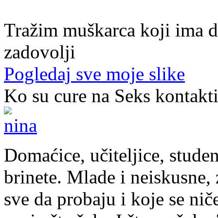
40. god.,sobarica, Neum
Tražim muškarca koji ima d
zadovolji
Pogledaj sve moje slike
Ko su cure na Seks kontakt
Domaćice, učiteljice, studen
brinete. Mlade i neiskusne, z
sve da probaju i koje se nič