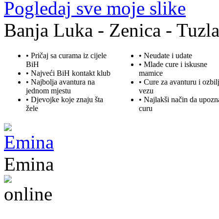
Pogledaj sve moje slike
Banja Luka - Zenica - Tuzla
• Pričaj sa curama iz cijele
• Neudate i udate
BiH
•
Mlade
cure i iskusne
• Najveći BiH kontakt klub
mamice
• Najbolja
avantura
na
• Cure za avanturu i ozbil
jednom mjestu
vezu
• Djevojke koje znaju šta
• Najlakši način da upozn
žele
curu
Emina
22. god.,Studentica, Konjic