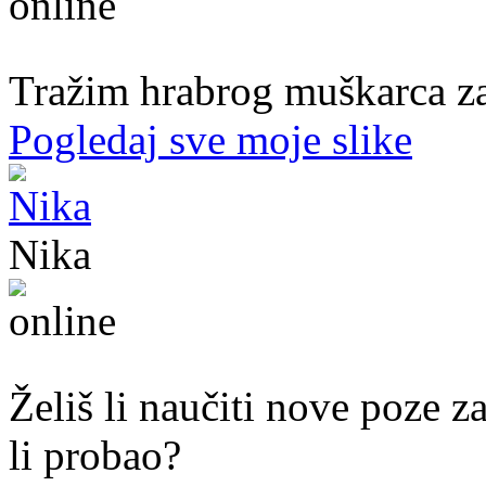
50. god.,med sestra, Bijeljina
Tražim hrabrog muškarca za
Pogledaj sve moje slike
Nika
44. god.,med sestra, Mostar
Želiš li naučiti nove poze z
li probao?