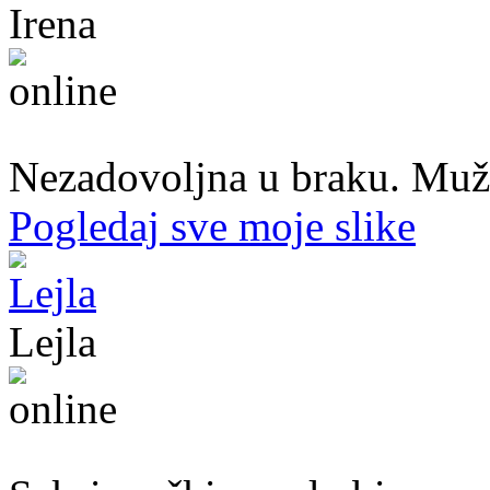
Irena
45. god.,Domaćica, Banjaluka
Nezadovoljna u braku. Muž mi
Pogledaj sve moje slike
Lejla
20. god.,studentica, Sarajavo