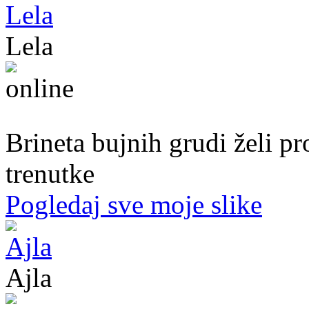
Lela
51. god.,Preduzetnica, Sarajevo
Brineta bujnih grudi želi p
trenutke
Pogledaj sve moje slike
Ajla