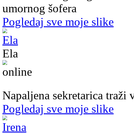
umornog šofera
Pogledaj sve moje slike
Ela
31. god.,sekretarica, Bihać
Napaljena sekretarica traži v
Pogledaj sve moje slike