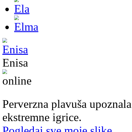
Enisa
50. god.,konobarica, Cazin
Perverzna plavuša upoznala
ekstremne igrice.
Pogledaj sve moje slike