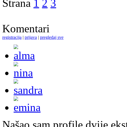
Strana
1
2
3
Komentari
registracija
|
prijava
|
pregledaj sve
Našao sam profile dvije ekst