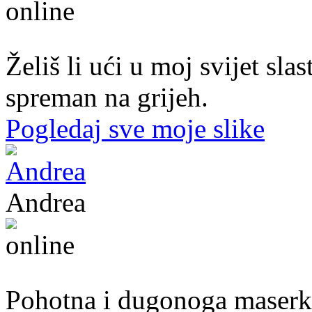
43. god.,sekretarica, Tuzla
Želiš li ući u moj svijet sl
spreman na grijeh.
Pogledaj sve moje slike
Andrea
39. god.,maserka, Livno
Pohotna i dugonoga maserka