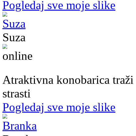
Pogledaj sve moje slike
Suza
30. god.,konobarica, Banjaluka
Atraktivna konobarica traži
strasti
Pogledaj sve moje slike