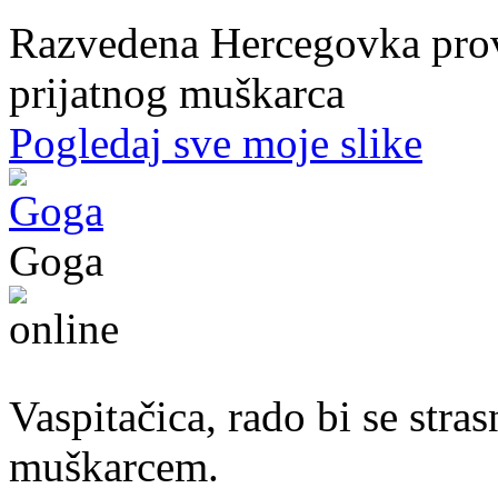
Razvedena Hercegovka provo
prijatnog muškarca
Pogledaj sve moje slike
Goga
37. god.,vaspitačica, Prijedor
Vaspitačica, rado bi se str
muškarcem.