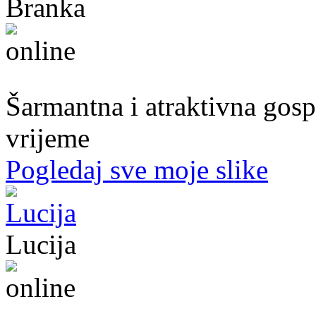
Branka
54. god.,frizerka, Mostar
Šarmantna i atraktivna gospo
vrijeme
Pogledaj sve moje slike
Lucija
39. god.,nastavnica, Mostar