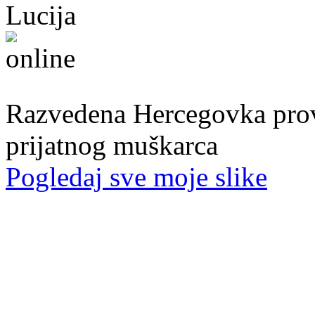
Lucija
39. god.,nastavnica, Mostar
Razvedena Hercegovka provo
prijatnog muškarca
Pogledaj sve moje slike