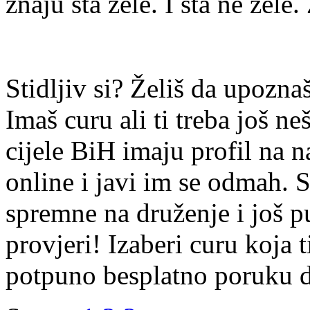
znaju šta žele. I šta ne žele.
Stidljiv si? Želiš da upoz
Imaš curu ali ti treba još ne
cijele BiH imaju profil na n
online i javi im se odmah. S
spremne na druženje i još p
provjeri! Izaberi curu koja t
potpuno besplatno poruku di