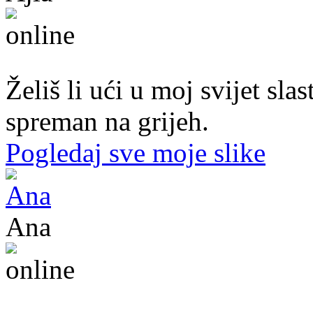
43. god.,sekretarica, Tuzla
Želiš li ući u moj svijet sl
spreman na grijeh.
Pogledaj sve moje slike
Ana
47. god.,učiteljica, Konjic