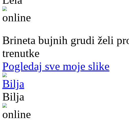
51. god.,Preduzetnica, Sarajevo
Brineta bujnih grudi želi p
trenutke
Pogledaj sve moje slike
Bilja
50. god.,med sestra, Bijeljina