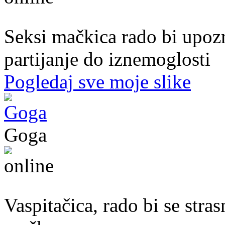
20. god.,studentica, Sarajavo
Seksi mačkica rado bi upoz
partijanje do iznemoglosti
Pogledaj sve moje slike
Goga
37. god.,vaspitačica, Prijedor
Vaspitačica, rado bi se str