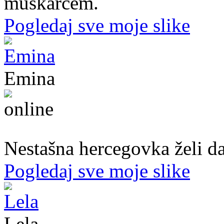
muškarcem.
Pogledaj sve moje slike
Emina
22. god.,Studentica, Konjic
Nestašna hercegovka želi da
Pogledaj sve moje slike
Lela