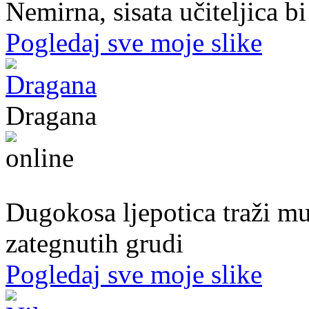
Nemirna, sisata učiteljica b
Pogledaj sve moje slike
Dragana
27. god.,plesačica, Doboj
Dugokosa ljepotica traži m
zategnutih grudi
Pogledaj sve moje slike