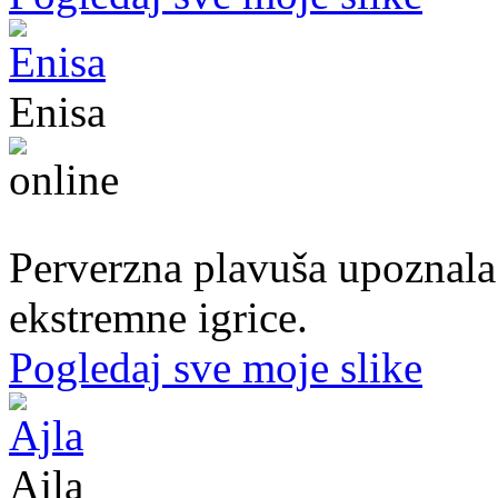
Enisa
50. god.,konobarica, Cazin
Perverzna plavuša upoznala
ekstremne igrice.
Pogledaj sve moje slike
Ajla