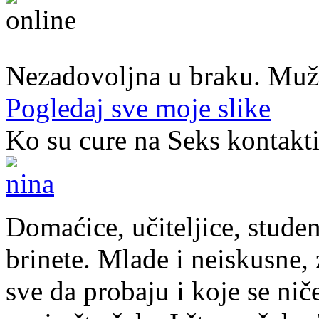
45. god.,Domaćica, Banjaluka
Nezadovoljna u braku. Muž mi
Pogledaj sve moje slike
Ko su cure na Seks kontakt
Domaćice, učiteljice, studen
brinete. Mlade i neiskusne, z
sve da probaju i koje se nič