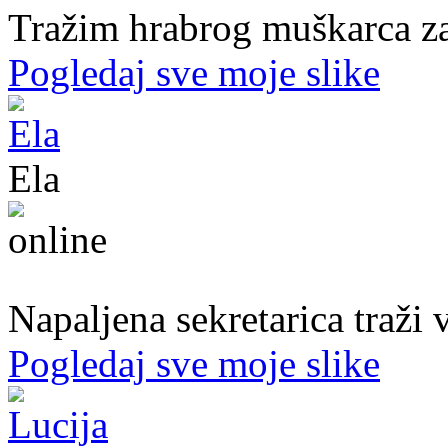
Tražim hrabrog muškarca za
Pogledaj sve moje slike
Ela
31. god.,sekretarica, Bihać
Napaljena sekretarica traži v
Pogledaj sve moje slike