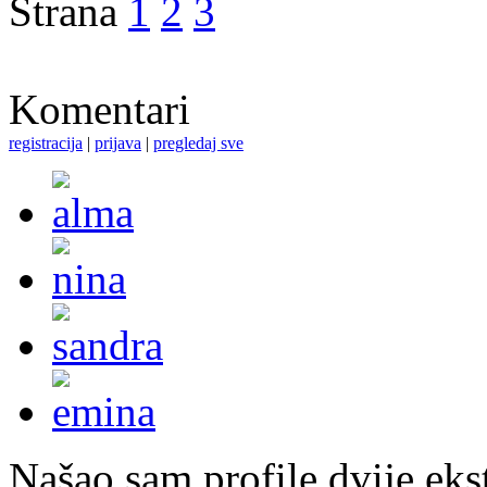
Strana
1
2
3
Komentari
registracija
|
prijava
|
pregledaj sve
Našao sam profile dvije ekst