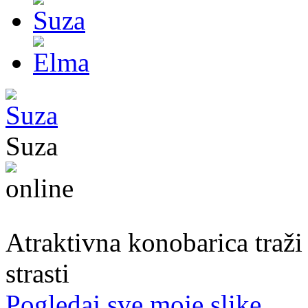
Suza
30. god.,konobarica, Banjaluka
Atraktivna konobarica traži
strasti
Pogledaj sve moje slike