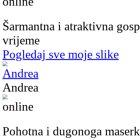
54. god.,frizerka, Mostar
Šarmantna i atraktivna gospo
vrijeme
Pogledaj sve moje slike
Andrea
39. god.,maserka, Livno
Pohotna i dugonoga maserka