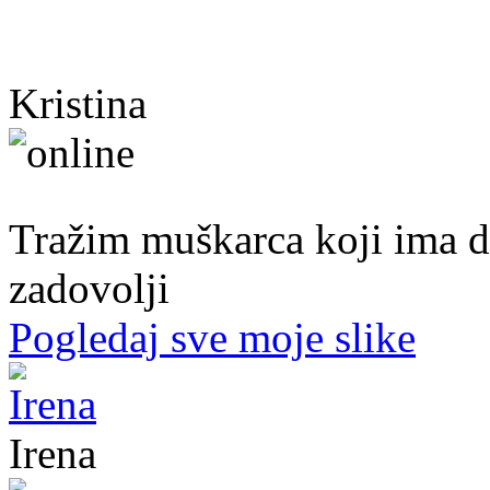
Kristina
40. god.,sobarica, Neum
Tražim muškarca koji ima d
zadovolji
Pogledaj sve moje slike
Irena