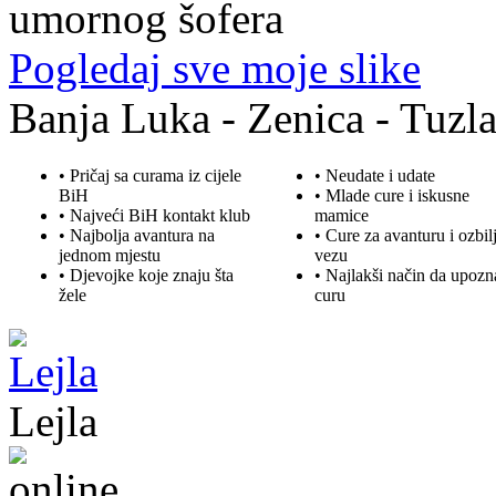
umornog šofera
Pogledaj sve moje slike
Banja Luka - Zenica - Tuzla
• Pričaj sa curama iz cijele
• Neudate i udate
BiH
•
Mlade
cure i iskusne
• Najveći BiH kontakt klub
mamice
• Najbolja
avantura
na
• Cure za avanturu i ozbil
jednom mjestu
vezu
• Djevojke koje znaju šta
• Najlakši način da upozn
žele
curu
Lejla