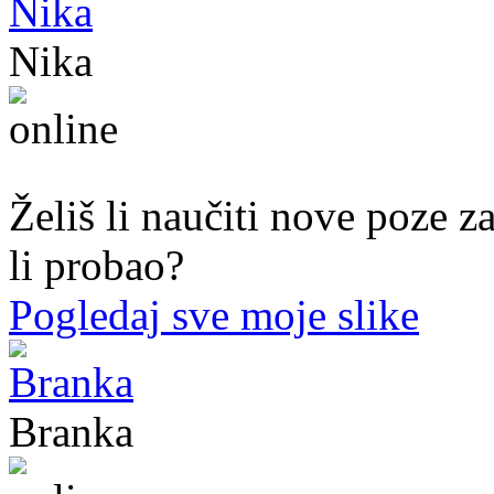
Nika
44. god.,med sestra, Mostar
Želiš li naučiti nove poze z
li probao?
Pogledaj sve moje slike
Branka