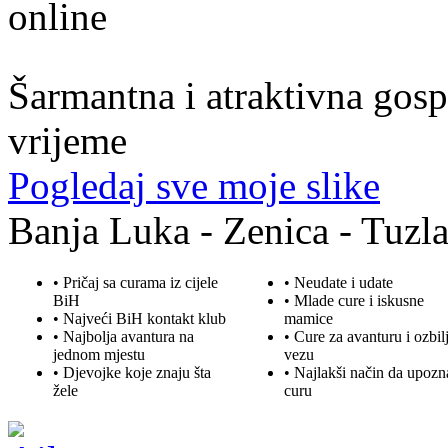
54. god.,frizerka, Mostar
Šarmantna i atraktivna gospo
vrijeme
Pogledaj sve moje slike
Banja Luka - Zenica - Tuzla
• Pričaj sa curama iz cijele
• Neudate i udate
BiH
•
Mlade
cure i iskusne
• Najveći BiH kontakt klub
mamice
• Najbolja
avantura
na
• Cure za avanturu i ozbil
jednom mjestu
vezu
• Djevojke koje znaju šta
• Najlakši način da upozn
žele
curu