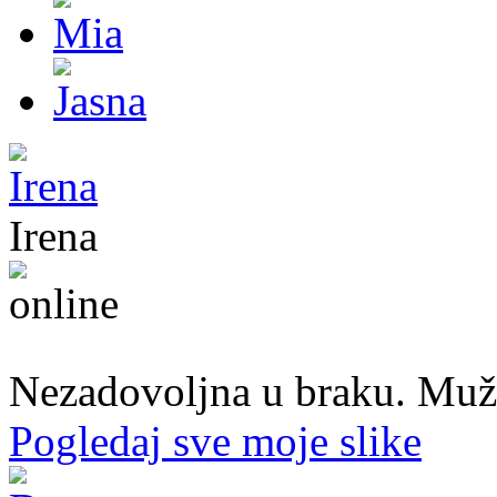
Irena
45. god.,Domaćica, Banjaluka
Nezadovoljna u braku. Muž mi
Pogledaj sve moje slike