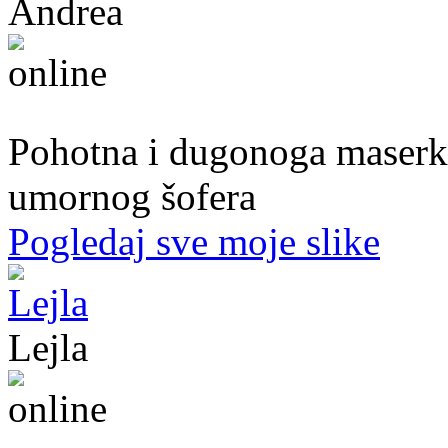
Andrea
39. god.,maserka, Livno
Pohotna i dugonoga maserka
umornog šofera
Pogledaj sve moje slike
Lejla
20. god.,studentica, Sarajavo