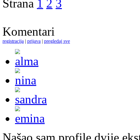
Strana
1
2
3
Komentari
registracija
|
prijava
|
pregledaj sve
Našao sam profile dvije ekst