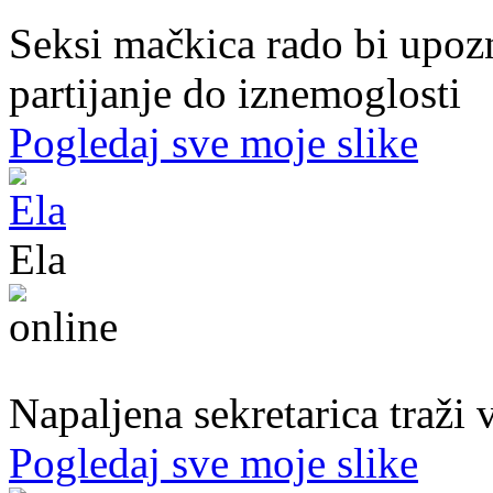
Seksi mačkica rado bi upoz
partijanje do iznemoglosti
Pogledaj sve moje slike
Ela
31. god.,sekretarica, Bihać
Napaljena sekretarica traži v
Pogledaj sve moje slike