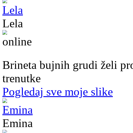
Lela
51. god.,Preduzetnica, Sarajevo
Brineta bujnih grudi želi p
trenutke
Pogledaj sve moje slike
Emina