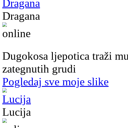
Dragana
27. god.,plesačica, Doboj
Dugokosa ljepotica traži m
zategnutih grudi
Pogledaj sve moje slike
Lucija