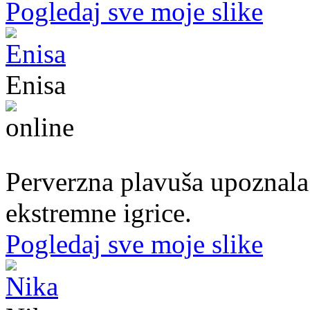
Pogledaj sve moje slike
Enisa
50. god.,konobarica, Cazin
Perverzna plavuša upoznala
ekstremne igrice.
Pogledaj sve moje slike