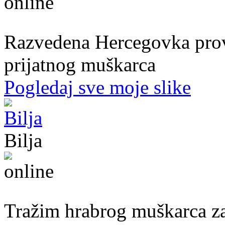
39. god.,nastavnica, Mostar
Razvedena Hercegovka provo
prijatnog muškarca
Pogledaj sve moje slike
Bilja
50. god.,med sestra, Bijeljina
Tražim hrabrog muškarca za