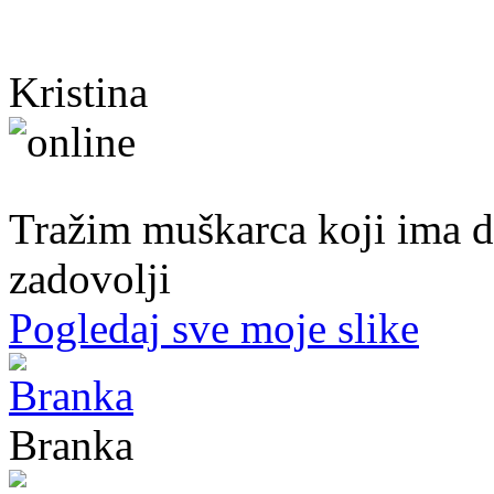
Kristina
40. god.,sobarica, Neum
Tražim muškarca koji ima d
zadovolji
Pogledaj sve moje slike
Branka