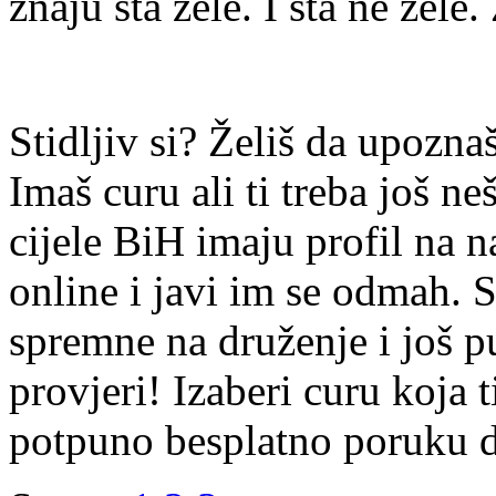
znaju šta žele. I šta ne žele.
Stidljiv si? Želiš da upoz
Imaš curu ali ti treba još ne
cijele BiH imaju profil na n
online i javi im se odmah. S
spremne na druženje i još p
provjeri! Izaberi curu koja t
potpuno besplatno poruku di