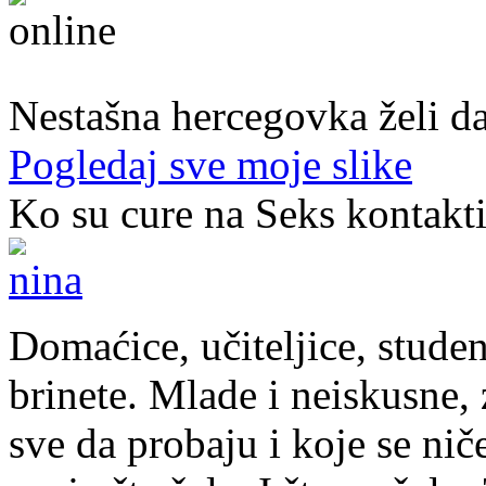
22. god.,Studentica, Konjic
Nestašna hercegovka želi da
Pogledaj sve moje slike
Ko su cure na Seks kontakt
Domaćice, učiteljice, studen
brinete. Mlade i neiskusne, z
sve da probaju i koje se nič