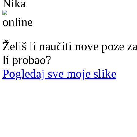
Nika
44. god.,med sestra, Mostar
Želiš li naučiti nove poze z
li probao?
Pogledaj sve moje slike