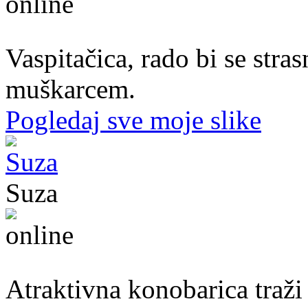
37. god.,vaspitačica, Prijedor
Vaspitačica, rado bi se str
muškarcem.
Pogledaj sve moje slike
Suza
30. god.,konobarica, Banjaluka
Atraktivna konobarica traži