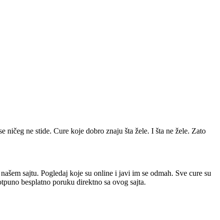
se ničeg ne stide. Cure koje dobro znaju šta žele. I šta ne žele. Zato
a našem sajtu. Pogledaj koje su online i javi im se odmah. Sve cure su
potpuno besplatno poruku direktno sa ovog sajta.