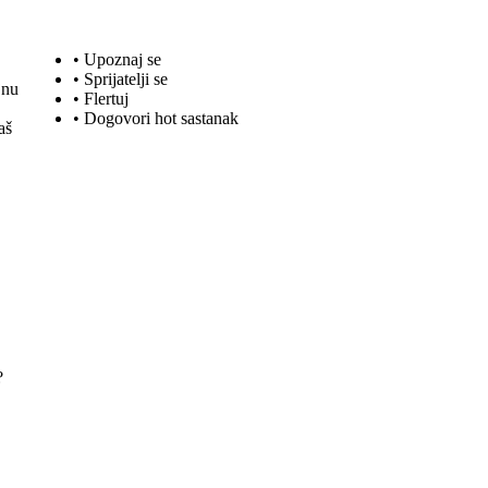
• Upoznaj se
• Sprijatelji se
jnu
•
Flertuj
• Dogovori hot sastanak
aš
?