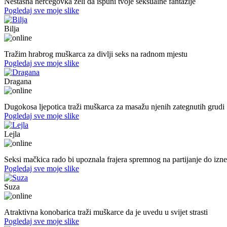
Nestašna hercegovka želi da ispuni tvoje seksualne fantazije
Pogledaj sve moje slike
Bilja
50. god.,med sestra, Bijeljina
Tražim hrabrog muškarca za divlji seks na radnom mjestu
Pogledaj sve moje slike
Dragana
27. god.,plesačica, Doboj
Dugokosa ljepotica traži muškarca za masažu njenih zategnutih grudi
Pogledaj sve moje slike
Lejla
20. god.,studentica, Sarajavo
Seksi mačkica rado bi upoznala frajera spremnog na partijanje do izn
Pogledaj sve moje slike
Suza
30. god.,konobarica, Banjaluka
Atraktivna konobarica traži muškarce da je uvedu u svijet strasti
Pogledaj sve moje slike