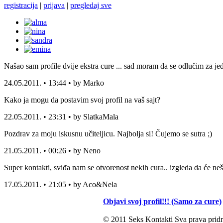
registracija
|
prijava
|
pregledaj sve
Našao sam profile dvije ekstra cure ... sad moram da se odlučim za jed
24.05.2011. • 13:44 • by Marko
Kako ja mogu da postavim svoj profil na vaš sajt?
22.05.2011. • 23:31 • by SlatkaMala
Pozdrav za moju iskusnu učiteljicu. Najbolja si! Čujemo se sutra ;)
21.05.2011. • 00:26 • by Neno
Super kontakti, sviđa nam se otvorenost nekih cura.. izgleda da će neš
17.05.2011. • 21:05 • by Aco&Nela
Objavi svoj profil!!! (Samo za cure)
© 2011 Seks Kontakti Sva prava pridr