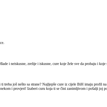
ce.
lade i neiskusne, zrelije i iskusne, cure koje žele sve da probaju i koje 
i treba još nešto sa strane? Najljepše cure iz cijele BiH imaju profil n
nekom i provjeri! Izaberi curu koja ti se čini zanimljivom i pošalji joj 