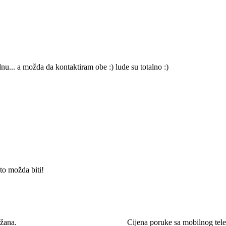
nu... a možda da kontaktiram obe :) lude su totalno :)
to možda biti!
žana.
Cijena poruke sa mobilnog te