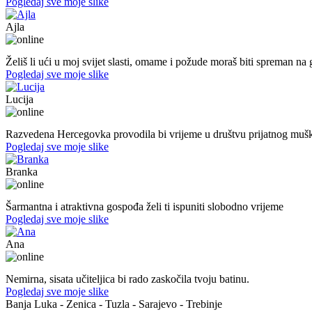
Pogledaj sve moje slike
Ajla
43. god.,sekretarica, Tuzla
Želiš li ući u moj svijet slasti, omame i požude moraš biti spreman na g
Pogledaj sve moje slike
Lucija
39. god.,nastavnica, Mostar
Razvedena Hercegovka provodila bi vrijeme u društvu prijatnog muš
Pogledaj sve moje slike
Branka
54. god.,frizerka, Mostar
Šarmantna i atraktivna gospođa želi ti ispuniti slobodno vrijeme
Pogledaj sve moje slike
Ana
47. god.,učiteljica, Konjic
Nemirna, sisata učiteljica bi rado zaskočila tvoju batinu.
Pogledaj sve moje slike
Banja Luka - Zenica - Tuzla - Sarajevo - Trebinje