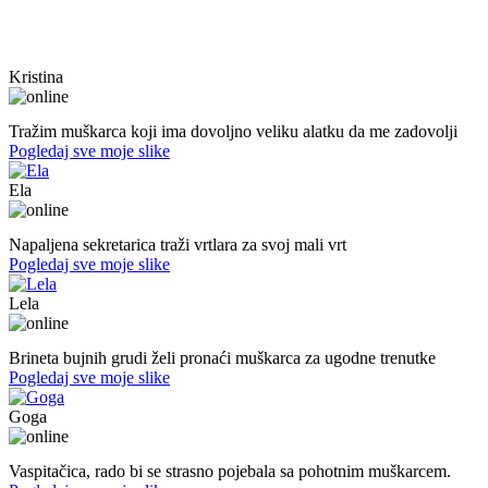
Kristina
40. god.,sobarica, Neum
Tražim muškarca koji ima dovoljno veliku alatku da me zadovolji
Pogledaj sve moje slike
Ela
31. god.,sekretarica, Bihać
Napaljena sekretarica traži vrtlara za svoj mali vrt
Pogledaj sve moje slike
Lela
51. god.,Preduzetnica, Sarajevo
Brineta bujnih grudi želi pronaći muškarca za ugodne trenutke
Pogledaj sve moje slike
Goga
37. god.,vaspitačica, Prijedor
Vaspitačica, rado bi se strasno pojebala sa pohotnim muškarcem.