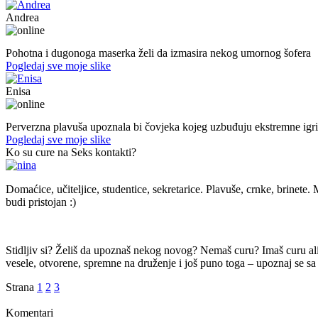
Andrea
39. god.,maserka, Livno
Pohotna i dugonoga maserka želi da izmasira nekog umornog šofera
Pogledaj sve moje slike
Enisa
50. god.,konobarica, Cazin
Perverzna plavuša upoznala bi čovjeka kojeg uzbuđuju ekstremne igri
Pogledaj sve moje slike
Ko su cure na Seks kontakti?
Domaćice, učiteljice, studentice, sekretarice. Plavuše, crnke, brinete. M
budi pristojan :)
Stidljiv si? Želiš da upoznaš nekog novog? Nemaš curu? Imaš curu ali t
vesele, otvorene, spremne na druženje i još puno toga – upoznaj se sa 
Strana
1
2
3
Komentari