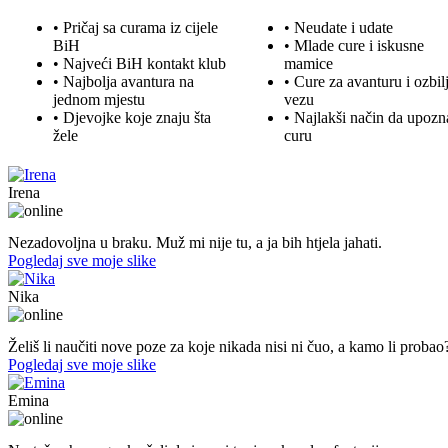
• Pričaj sa curama iz cijele
• Neudate i udate
BiH
•
Mlade
cure i iskusne
• Najveći BiH kontakt klub
mamice
• Najbolja
avantura
na
• Cure za avanturu i ozbil
jednom mjestu
vezu
• Djevojke koje znaju šta
• Najlakši način da upozn
žele
curu
Irena
45. god.,Domaćica, Banjaluka
Nezadovoljna u braku. Muž mi nije tu, a ja bih htjela jahati.
Pogledaj sve moje slike
Nika
44. god.,med sestra, Mostar
Želiš li naučiti nove poze za koje nikada nisi ni čuo, a kamo li probao
Pogledaj sve moje slike
Emina
22. god.,Studentica, Konjic