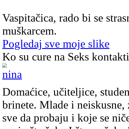
37. god.,vaspitačica, Prijedor
Vaspitačica, rado bi se str
muškarcem.
Pogledaj sve moje slike
Ko su cure na Seks kontakt
Domaćice, učiteljice, studen
brinete. Mlade i neiskusne, z
sve da probaju i koje se nič