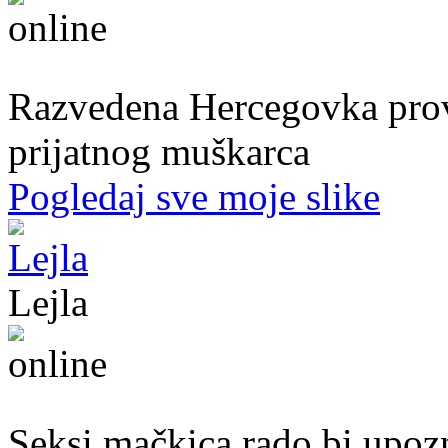
39. god.,nastavnica, Mostar
Razvedena Hercegovka provo
prijatnog muškarca
Pogledaj sve moje slike
Lejla
20. god.,studentica, Sarajavo
Seksi mačkica rado bi upoz