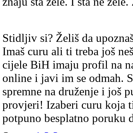
znaju šta žele. I šta ne žele.
Stidljiv si? Želiš da upoz
Imaš curu ali ti treba još ne
cijele BiH imaju profil na n
online i javi im se odmah. S
spremne na druženje i još p
provjeri! Izaberi curu koja t
potpuno besplatno poruku di