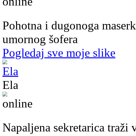
39. god.,maserka, Livno
Pohotna i dugonoga maserka
umornog šofera
Pogledaj sve moje slike
Ela
31. god.,sekretarica, Bihać
Napaljena sekretarica traži v