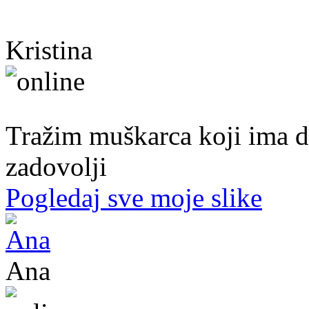
Kristina
40. god.,sobarica, Neum
Tražim muškarca koji ima d
zadovolji
Pogledaj sve moje slike
Ana