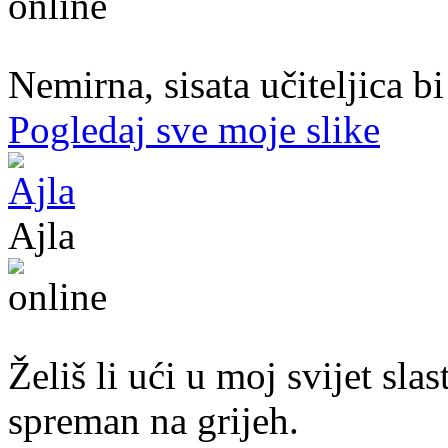
47. god.,učiteljica, Konjic
Nemirna, sisata učiteljica b
Pogledaj sve moje slike
Ajla
43. god.,sekretarica, Tuzla
Želiš li ući u moj svijet sl
spreman na grijeh.