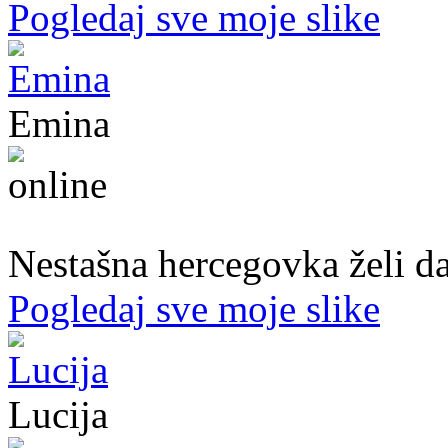
Pogledaj sve moje slike
Emina
22. god.,Studentica, Konjic
Nestašna hercegovka želi da
Pogledaj sve moje slike
Lucija