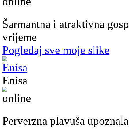
54. god.,frizerka, Mostar
Šarmantna i atraktivna gospo
vrijeme
Pogledaj sve moje slike
Enisa
50. god.,konobarica, Cazin
Perverzna plavuša upoznala