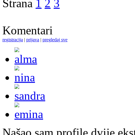
Strana
1
2
3
Komentari
registracija
|
prijava
|
pregledaj sve
Našao sam profile dvije ekst