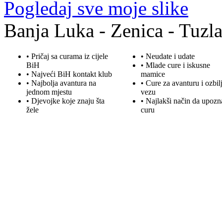
Pogledaj sve moje slike
Banja Luka - Zenica - Tuzla
• Pričaj sa curama iz cijele
• Neudate i udate
BiH
•
Mlade
cure i iskusne
• Najveći BiH kontakt klub
mamice
• Najbolja
avantura
na
• Cure za avanturu i ozbil
jednom mjestu
vezu
• Djevojke koje znaju šta
• Najlakši način da upozn
žele
curu