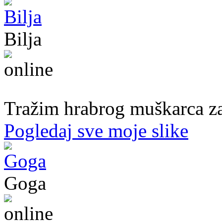
Bilja
50. god.,med sestra, Bijeljina
Tražim hrabrog muškarca za
Pogledaj sve moje slike
Goga