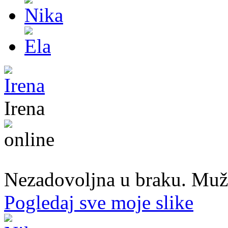
Irena
45. god.,Domaćica, Banjaluka
Nezadovoljna u braku. Muž mi
Pogledaj sve moje slike