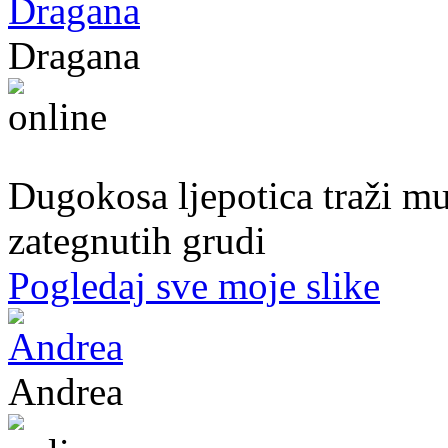
Dragana
27. god.,plesačica, Doboj
Dugokosa ljepotica traži m
zategnutih grudi
Pogledaj sve moje slike
Andrea