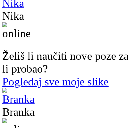
Nika
44. god.,med sestra, Mostar
Želiš li naučiti nove poze z
li probao?
Pogledaj sve moje slike
Branka