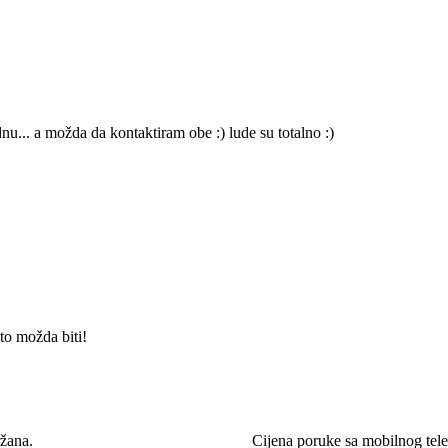
nu... a možda da kontaktiram obe :) lude su totalno :)
to možda biti!
žana.
Cijena poruke sa mobilnog te