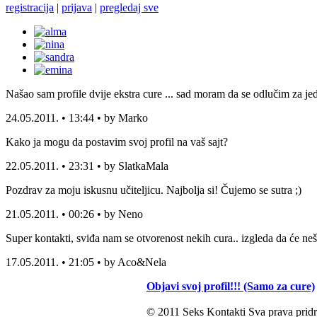
registracija
|
prijava
|
pregledaj sve
Našao sam profile dvije ekstra cure ... sad moram da se odlučim za jed
24.05.2011. • 13:44 • by Marko
Kako ja mogu da postavim svoj profil na vaš sajt?
22.05.2011. • 23:31 • by SlatkaMala
Pozdrav za moju iskusnu učiteljicu. Najbolja si! Čujemo se sutra ;)
21.05.2011. • 00:26 • by Neno
Super kontakti, sviđa nam se otvorenost nekih cura.. izgleda da će neš
17.05.2011. • 21:05 • by Aco&Nela
Objavi svoj profil!!! (Samo za cure)
© 2011 Seks Kontakti Sva prava pridr