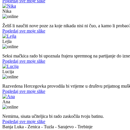
Pogledaj sve moje slike
Nika
44. god.,med sestra, Mostar
Želiš li naučiti nove poze za koje nikada nisi ni čuo, a kamo li probao
Pogledaj sve moje slike
Lejla
20. god.,studentica, Sarajavo
Seksi mačkica rado bi upoznala frajera spremnog na partijanje do izn
Pogledaj sve moje slike
Lucija
39. god.,nastavnica, Mostar
Razvedena Hercegovka provodila bi vrijeme u društvu prijatnog muš
Pogledaj sve moje slike
Ana
47. god.,učiteljica, Konjic
Nemirna, sisata učiteljica bi rado zaskočila tvoju batinu.
Pogledaj sve moje slike
Banja Luka - Zenica - Tuzla - Sarajevo - Trebinje