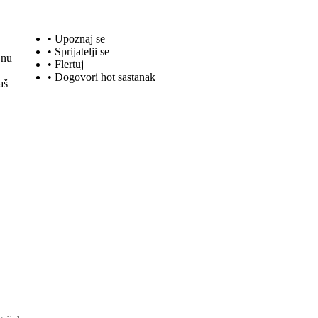
• Upoznaj se
• Sprijatelji se
jnu
•
Flertuj
• Dogovori hot sastanak
aš