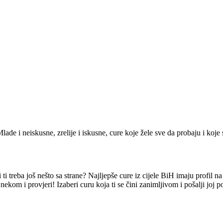
lade i neiskusne, zrelije i iskusne, cure koje žele sve da probaju i koje 
i treba još nešto sa strane? Najljepše cure iz cijele BiH imaju profil n
nekom i provjeri! Izaberi curu koja ti se čini zanimljivom i pošalji joj 