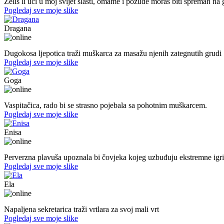
Želiš li ući u moj svijet slasti, omame i požude moraš biti spreman na g
Pogledaj sve moje slike
Dragana
27. god.,plesačica, Doboj
Dugokosa ljepotica traži muškarca za masažu njenih zategnutih grudi
Pogledaj sve moje slike
Goga
37. god.,vaspitačica, Prijedor
Vaspitačica, rado bi se strasno pojebala sa pohotnim muškarcem.
Pogledaj sve moje slike
Enisa
50. god.,konobarica, Cazin
Perverzna plavuša upoznala bi čovjeka kojeg uzbuđuju ekstremne igri
Pogledaj sve moje slike
Ela
31. god.,sekretarica, Bihać
Napaljena sekretarica traži vrtlara za svoj mali vrt
Pogledaj sve moje slike