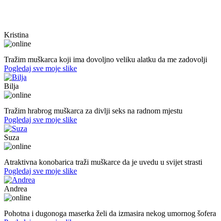
Kristina
40. god.,sobarica, Neum
Tražim muškarca koji ima dovoljno veliku alatku da me zadovolji
Pogledaj sve moje slike
Bilja
50. god.,med sestra, Bijeljina
Tražim hrabrog muškarca za divlji seks na radnom mjestu
Pogledaj sve moje slike
Suza
30. god.,konobarica, Banjaluka
Atraktivna konobarica traži muškarce da je uvedu u svijet strasti
Pogledaj sve moje slike
Andrea
39. god.,maserka, Livno
Pohotna i dugonoga maserka želi da izmasira nekog umornog šofera