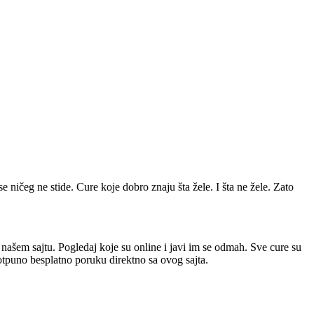
se ničeg ne stide. Cure koje dobro znaju šta žele. I šta ne žele. Zato
a našem sajtu. Pogledaj koje su online i javi im se odmah. Sve cure su
potpuno besplatno poruku direktno sa ovog sajta.