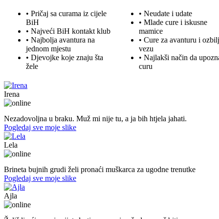
• Pričaj sa curama iz cijele
• Neudate i udate
BiH
•
Mlade
cure i iskusne
• Najveći BiH kontakt klub
mamice
• Najbolja
avantura
na
• Cure za avanturu i ozbil
jednom mjestu
vezu
• Djevojke koje znaju šta
• Najlakši način da upozn
žele
curu
Irena
45. god.,Domaćica, Banjaluka
Nezadovoljna u braku. Muž mi nije tu, a ja bih htjela jahati.
Pogledaj sve moje slike
Lela
51. god.,Preduzetnica, Sarajevo
Brineta bujnih grudi želi pronaći muškarca za ugodne trenutke
Pogledaj sve moje slike
Ajla
43. god.,sekretarica, Tuzla