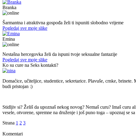
Branka
54. god.,frizerka, Mostar
Šarmantna i atraktivna gospođa želi ti ispuniti slobodno vrijeme
Pogledaj sve moje slike
Emina
22. god.,Studentica, Konjic
Nestašna hercegovka želi da ispuni tvoje seksualne fantazije
Pogledaj sve moje slike
Ko su cure na Seks kontakti?
Domaćice, učiteljice, studentice, sekretarice. Plavuše, crnke, brinete. M
budi pristojan :)
Stidljiv si? Želiš da upoznaš nekog novog? Nemaš curu? Imaš curu ali t
vesele, otvorene, spremne na druženje i još puno toga – upoznaj se sa 
Strana
1
2
3
Komentari