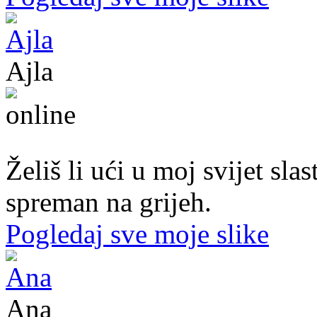
Ajla
43. god.,sekretarica, Tuzla
Želiš li ući u moj svijet sl
spreman na grijeh.
Pogledaj sve moje slike
Ana