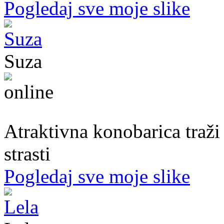
Pogledaj sve moje slike
Suza
30. god.,konobarica, Banjaluka
Atraktivna konobarica traži
strasti
Pogledaj sve moje slike