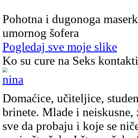
39. god.,maserka, Livno
Pohotna i dugonoga maserka
umornog šofera
Pogledaj sve moje slike
Ko su cure na Seks kontakt
Domaćice, učiteljice, studen
brinete. Mlade i neiskusne, z
sve da probaju i koje se nič