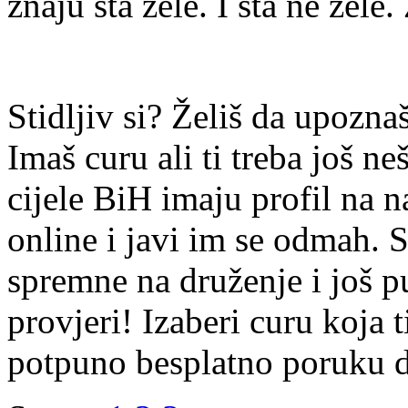
znaju šta žele. I šta ne žele.
Stidljiv si? Želiš da upoz
Imaš curu ali ti treba još ne
cijele BiH imaju profil na n
online i javi im se odmah. S
spremne na druženje i još p
provjeri! Izaberi curu koja t
potpuno besplatno poruku di