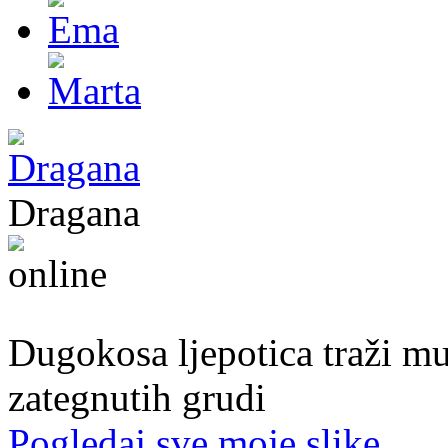
Dragana
27. god.,plesačica, Doboj
Dugokosa ljepotica traži m
zategnutih grudi
Pogledaj sve moje slike