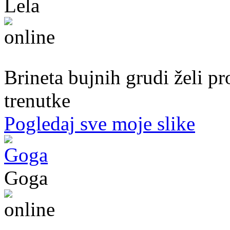
Lela
51. god.,Preduzetnica, Sarajevo
Brineta bujnih grudi želi p
trenutke
Pogledaj sve moje slike
Goga
37. god.,vaspitačica, Prijedor