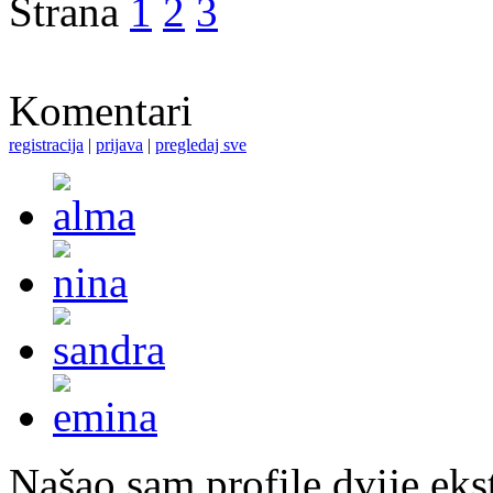
Strana
1
2
3
Komentari
registracija
|
prijava
|
pregledaj sve
Našao sam profile dvije ekst