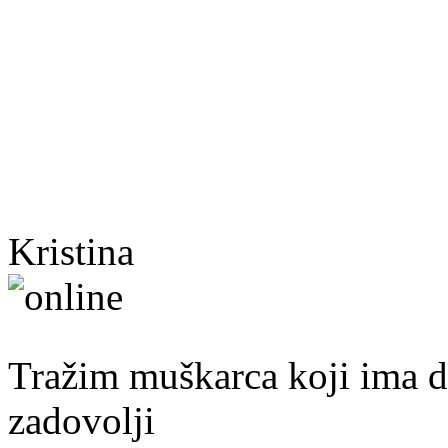
Kristina
40. god.,sobarica, Neum
Tražim muškarca koji ima d
zadovolji