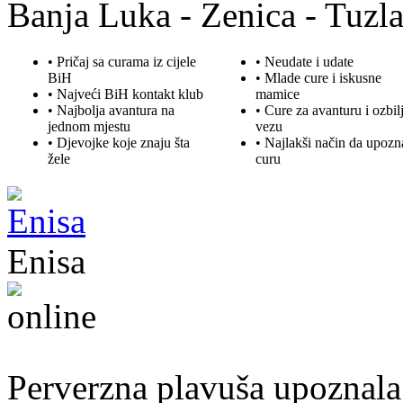
Banja Luka - Zenica - Tuzla
• Pričaj sa curama iz cijele
• Neudate i udate
BiH
•
Mlade
cure i iskusne
• Najveći BiH kontakt klub
mamice
• Najbolja
avantura
na
• Cure za avanturu i ozbil
jednom mjestu
vezu
• Djevojke koje znaju šta
• Najlakši način da upozn
žele
curu
Enisa
50. god.,konobarica, Cazin
Perverzna plavuša upoznala