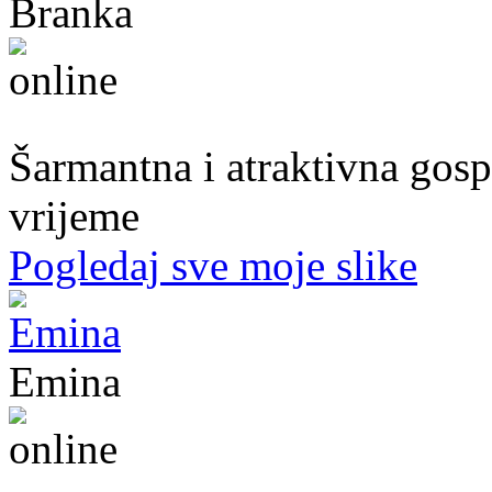
Branka
54. god.,frizerka, Mostar
Šarmantna i atraktivna gospo
vrijeme
Pogledaj sve moje slike
Emina
22. god.,Studentica, Konjic