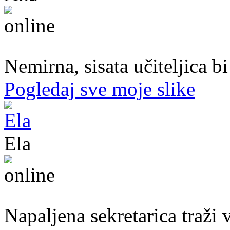
47. god.,učiteljica, Konjic
Nemirna, sisata učiteljica b
Pogledaj sve moje slike
Ela
31. god.,sekretarica, Bihać
Napaljena sekretarica traži v