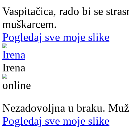
Vaspitačica, rado bi se str
muškarcem.
Pogledaj sve moje slike
Irena
45. god.,Domaćica, Banjaluka
Nezadovoljna u braku. Muž mi
Pogledaj sve moje slike