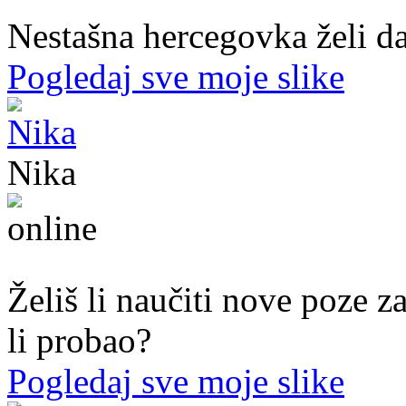
Nestašna hercegovka želi da
Pogledaj sve moje slike
Nika
44. god.,med sestra, Mostar
Želiš li naučiti nove poze z
li probao?
Pogledaj sve moje slike