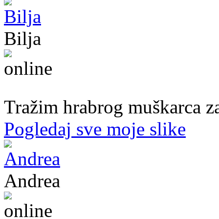
Bilja
50. god.,med sestra, Bijeljina
Tražim hrabrog muškarca za
Pogledaj sve moje slike
Andrea